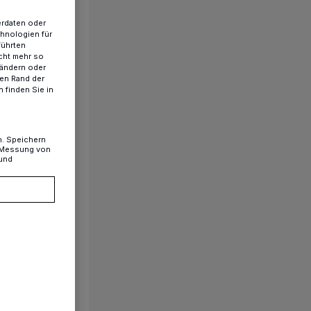
erdaten oder
chnologien für
führten
cht mehr so
 ändern oder
ren Rand der
 finden Sie in
n. Speichern
, Messung von
 und