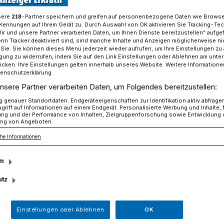
sere
-Partner speichern und greifen auf personenbezogene Daten wie Brows
218
Kennungen auf Ihrem Gerät zu. Durch Auswahl von OK aktivieren Sie Tracking-Te
Wir und unsere Partner verarbeiten Daten, um Ihnen Dienste bereitzustellen“ aufge
amperinnen und Camper auf die Waage
n Tracker deaktiviert sind, sind manche Inhalte und Anzeigen möglicherweise ni
r Sie. Sie können dieses Menü jederzeit wieder aufrufen, um Ihre Einstellungen zu
ligung zu widerrufen, indem Sie auf den Link Einstellungen oder Ablehnen am unte
icken. Ihre Einstellungen gelten innerhalb unseres Website. Weitere Informationen
tenschutzerklärung.
nsere Partner verarbeiten Daten, um Folgendes bereitzustellen:
ckt Camperinnen
genauer Standortdaten. Endgeräteeigenschaften zur Identifikation aktiv abfrage
griff auf Informationen auf einem Endgerät. Personalisierte Werbung und Inhalte
ung und der Performance von Inhalten, Zielgruppenforschung sowie Entwicklung
ng von Angeboten.
auf die Waage
he Informationen
m
erferien in Nordrhein-Westfalen bietet
utz
ttmann wieder eine Wiegeaktion für
d Camper an: Am Samstag, 27. Juni,
 und -freunde ihre Fahrzeuge von 10 bis
Einstellungen oder Ablehnen
OK
arkplatz der Polizeiwache am Adalbert-