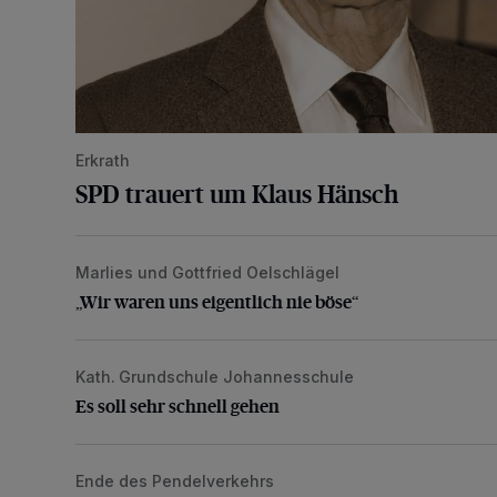
Erkrath
SPD trauert um Klaus Hänsch
Marlies und Gottfried Oelschlägel
„Wir waren uns eigentlich nie böse“
„Wir waren uns eigentlich nie böse“
Kath. Grundschule Johannesschule
Es soll sehr schnell gehen
Es soll sehr schnell gehen
Ende des Pendelverkehrs
Rheinbahn: „Wir werden Euch vermissen“