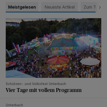
Meistgelesen
Neueste Artikel
Zum Thema
Vier Tage mit vollem Programm
Schützen- und Volksfest Unterbach
Vier Tage mit vollem Programm
Unterbach
Tolle Party und großer Andrang beim UTC