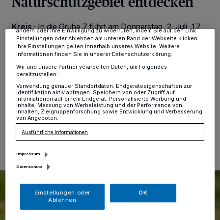
Naturschutzgebiet entdecken
Zwecke. Wenn Tracker deaktiviert sind, sind manche Inhalte und
Anzeigen möglicherweise nicht mehr so relevant für Sie. Sie können
dieses Menü jederzeit wieder aufrufen, um Ihre Einstellungen zu
Kreis
·
In die Grube 7 führt am Donnerstag, 2. Juli, 17
ändern oder Ihre Einwilligung zu widerrufen, indem Sie auf den Link
Uhr, eine Exkursion der unteren Naturschutzbehörde
Einstellungen oder Ablehnen am unteren Rand der Webseite klicken.
des Kreises Mettmann und der AGNU Haan. Nach dem
Ihre Einstellungen gelten innerhalb unseres Website. Weitere
Abbau des Kalksteins hat sich die Natur die 36 Meter
Informationen finden Sie in unserer Datenschutzerklärung.
tiefe Grube in Gruiten zurückerobert. Seltene Tier- und
Wir und unsere Partner verarbeiten Daten, um Folgendes
Pflanzenarten profitieren von den unterschiedlichen
bereitzustellen:
Lebensräumen.
Verwendung genauer Standortdaten. Endgeräteeigenschaften zur
Identifikation aktiv abfragen. Speichern von oder Zugriff auf
Informationen auf einem Endgerät. Personalisierte Werbung und
Inhalte, Messung von Werbeleistung und der Performance von
Inhalten, Zielgruppenforschung sowie Entwicklung und Verbesserung
von Angeboten.
29.06.2026 , 13:57 Uhr
Eine Minute Lesezeit
Ausführliche Informationen
Impressum
Datenschutz
Einstellungen oder
OK
Ablehnen