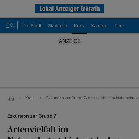
Die Stadt
Stadtteile
Kreis
Karriere
Termine
Kreis
Exkursion zur Grube 7: Artenvielfalt im Naturschu
Exkursion zur Grube 7
Wir und unsere
-Partner speichern und greifen auf
218
personenbezogene Daten wie Browserdaten oder eindeutige
Artenvielfalt im
Kennungen auf Ihrem Gerät zu. Durch Auswahl von OK aktivieren Sie
Tracking-Technologien für die unter „Wir und unsere Partner
verarbeiten Daten, um Ihnen Dienste bereitzustellen“ aufgeführten