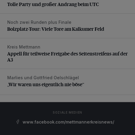
Tolle Party und großer Andrang beim UTC
Noch zwei Runden plus Finale
Bolzplatz-Tour: Viele Tore am Kalkumer Feld
Bolzplatz-Tour: Viele Tore am Kalkumer Feld
Kreis Mettmann
Appell für teilweise Freigabe des Seitenstreifens auf der A
Appell für teilweise Freigabe des Seitenstreifens auf der
A3
Marlies und Gottfried Oelschlägel
„Wir waren uns eigentlich nie böse“
„Wir waren uns eigentlich nie böse“
SOZIALE MEDIEN
www.facebook.com/mettmannerkreisnews/