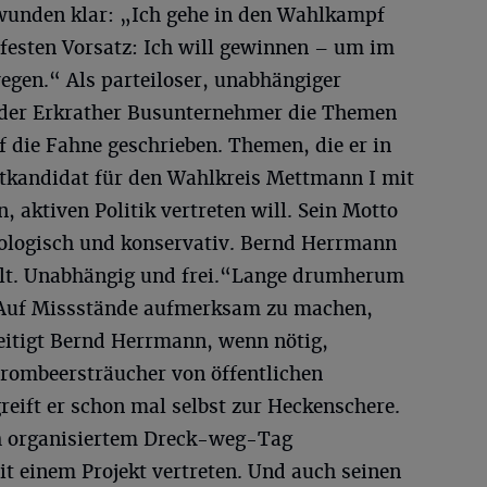
unden klar: „Ich gehe in den Wahlkampf
esten Vorsatz: Ich will gewinnen – um im
gen.“ Als parteiloser, unabhängiger
 der Erkrather Busunternehmer die Themen
 die Fahne geschrieben. Themen, die er in
ktkandidat für den Wahlkreis Mettmann I mit
 aktiven Politik vertreten will. Sein Motto
ökologisch und konservativ. Bernd Herrmann
lt. Unabhängig und frei.“Lange drumherum
g. Auf Missstände aufmerksam zu machen,
eitigt Bernd Herrmann, wenn nötig,
rombeersträucher von öffentlichen
eift er schon mal selbst zur Heckenschere.
th organisiertem Dreck-weg-Tag
it einem Projekt vertreten. Und auch seinen