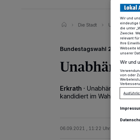
Wir und un
eindeutige 
Die Stadt
Unabhängig und
die unter „
Zwecke. Wen
relevant fü
Ihre Einwil
Bundestagswahl 2021
Webseite kl
unserer Da
Unabhängig 
Wir und u
Verwendung 
von oder Zu
Werbeleist
Verbesseru
Erkrath
·
Unabhängig und fr
Ausführlic
kandidiert im Wahlkreis Met
Impressu
Datensch
06.09.2021 , 11:22 Uhr
3 Minuten Le