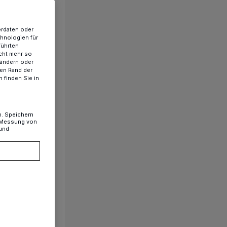
erdaten oder
chnologien für
führten
cht mehr so
 ändern oder
ren Rand der
 finden Sie in
n. Speichern
, Messung von
 und