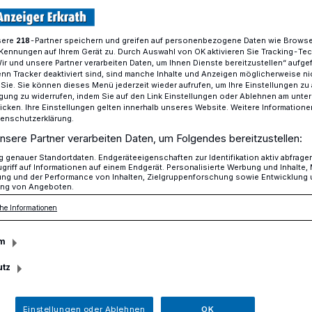
sere
-Partner speichern und greifen auf personenbezogene Daten wie Brows
218
Kennungen auf Ihrem Gerät zu. Durch Auswahl von OK aktivieren Sie Tracking-Te
 frei
Wir und unsere Partner verarbeiten Daten, um Ihnen Dienste bereitzustellen“ aufge
n Tracker deaktiviert sind, sind manche Inhalte und Anzeigen möglicherweise ni
r Sie. Sie können dieses Menü jederzeit wieder aufrufen, um Ihre Einstellungen zu
ligung zu widerrufen, indem Sie auf den Link Einstellungen oder Ablehnen am unte
icken. Ihre Einstellungen gelten innerhalb unseres Website. Weitere Informationen
tenschutzerklärung.
und frei
nsere Partner verarbeiten Daten, um Folgendes bereitzustellen:
genauer Standortdaten. Endgeräteeigenschaften zur Identifikation aktiv abfrage
griff auf Informationen auf einem Endgerät. Personalisierte Werbung und Inhalte
ung und der Performance von Inhalten, Zielgruppenforschung sowie Entwicklung
ng von Angeboten.
ei zur Bundestagswahl: Bernd Herrmann
he Informationen
tmann I.
m
utz
sezeit
Einstellungen oder Ablehnen
OK