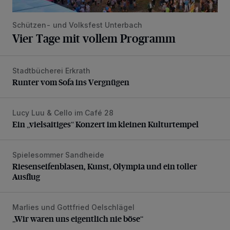
Schützen- und Volksfest Unterbach
Vier Tage mit vollem Programm
Stadtbücherei Erkrath
Runter vom Sofa ins Vergnügen
Runter vom Sofa ins Vergnügen
Lucy Luu & Cello im Café 28
Ein „vielsaitiges“ Konzert im kleinen Kulturtempel
Ein „vielsaitiges“ Konzert im kleinen Kulturtempel
Spielesommer Sandheide
Riesenseifenblasen, Kunst, Olympia und ein toller Ausflug
Riesenseifenblasen, Kunst, Olympia und ein toller
Ausflug
Marlies und Gottfried Oelschlägel
„Wir waren uns eigentlich nie böse“
„Wir waren uns eigentlich nie böse“