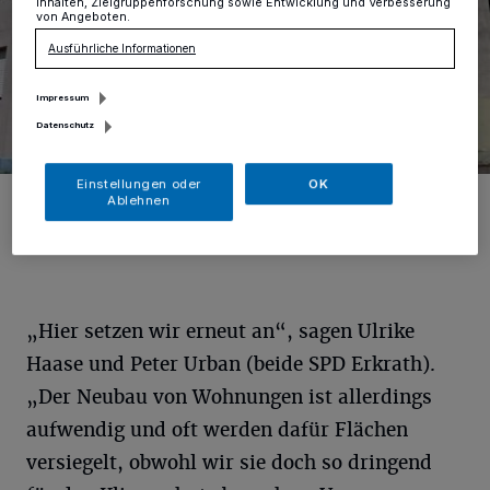
Inhalten, Zielgruppenforschung sowie Entwicklung und Verbesserung
von Angeboten.
Ausführliche Informationen
Impressum
Datenschutz
Einstellungen oder
OK
Foto: privat
Ablehnen
„Hier setzen wir erneut an“, sagen Ulrike
Haase und Peter Urban (beide SPD Erkrath).
„Der Neubau von Wohnungen ist allerdings
aufwendig und oft werden dafür Flächen
versiegelt, obwohl wir sie doch so dringend