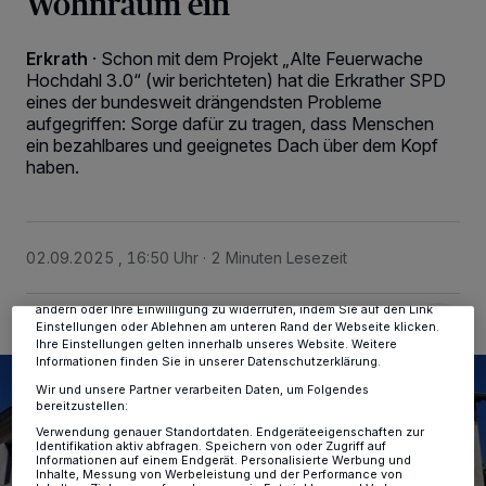
Wohnraum ein
Erkrath
·
Schon mit dem Projekt „Alte Feuerwache
Hochdahl 3.0“ (wir berichteten) hat die Erkrather SPD
eines der bundesweit drängendsten Probleme
aufgegriffen: Sorge dafür zu tragen, dass Menschen
ein bezahlbares und geeignetes Dach über dem Kopf
haben.
Wir und unsere
-Partner speichern und greifen auf
218
personenbezogene Daten wie Browserdaten oder eindeutige
Kennungen auf Ihrem Gerät zu. Durch Auswahl von OK aktivieren Sie
Tracking-Technologien für die unter „Wir und unsere Partner
verarbeiten Daten, um Ihnen Dienste bereitzustellen“ aufgeführten
02.09.2025 , 16:50 Uhr
2 Minuten Lesezeit
Zwecke. Wenn Tracker deaktiviert sind, sind manche Inhalte und
Anzeigen möglicherweise nicht mehr so relevant für Sie. Sie können
dieses Menü jederzeit wieder aufrufen, um Ihre Einstellungen zu
ändern oder Ihre Einwilligung zu widerrufen, indem Sie auf den Link
Einstellungen oder Ablehnen am unteren Rand der Webseite klicken.
Ihre Einstellungen gelten innerhalb unseres Website. Weitere
Informationen finden Sie in unserer Datenschutzerklärung.
Wir und unsere Partner verarbeiten Daten, um Folgendes
bereitzustellen:
Verwendung genauer Standortdaten. Endgeräteeigenschaften zur
Identifikation aktiv abfragen. Speichern von oder Zugriff auf
Informationen auf einem Endgerät. Personalisierte Werbung und
Inhalte, Messung von Werbeleistung und der Performance von