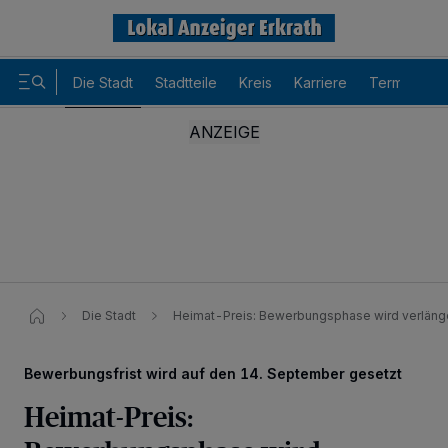
Die Stadt
Stadtteile
Kreis
Karriere
Termine
Die Stadt
Heimat-Preis: Bewerbungsphase wird verläng
Bewerbungsfrist wird auf den 14. September gesetzt
Heimat-Preis:
Wir und unsere
-Partner speichern und greifen auf
218
personenbezogene Daten wie Browserdaten oder eindeutige