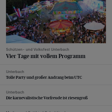
Schützen- und Volksfest Unterbach
Vier Tage mit vollem Programm
Unterbach
Tolle Party und großer Andrang beim UTC
Tolle Party und großer Andrang beim UTC
Unterbach
Die karnevalistische Vorfreude ist riesengroß
Die karnevalistische Vorfreude ist riesengroß