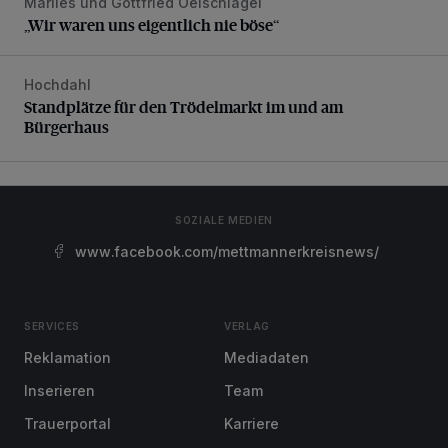
Marlies und Gottfried Oelschlägel
„Wir waren uns eigentlich nie böse“
„Wir waren uns eigentlich nie böse“
Hochdahl
Standplätze für den Trödelmarkt im und am Bürgerhaus
Standplätze für den Trödelmarkt im und am
Bürgerhaus
SOZIALE MEDIEN
www.facebook.com/mettmannerkreisnews/
SERVICES
VERLAG
Reklamation
Mediadaten
Inserieren
Team
Trauerportal
Karriere