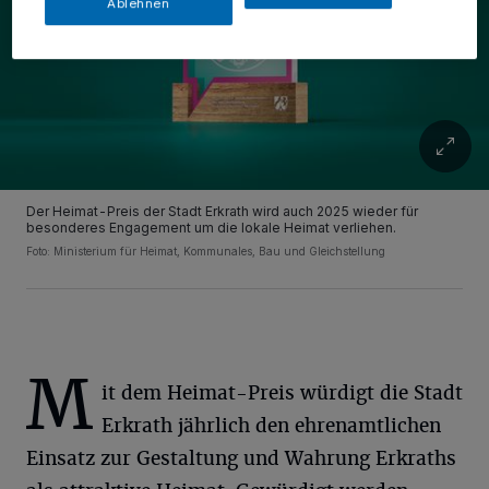
Ablehnen
Der Heimat-Preis der Stadt Erkrath wird auch 2025 wieder für
besonderes Engagement um die lokale Heimat verliehen.
Foto: Ministerium für Heimat, Kommunales, Bau und Gleichstellung
M
it dem Heimat-Preis würdigt die Stadt
Erkrath jährlich den ehrenamtlichen
Einsatz zur Gestaltung und Wahrung Erkraths