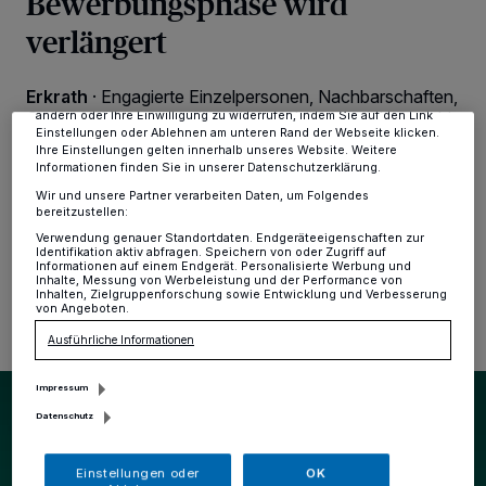
Bewerbungsphase wird
Kennungen auf Ihrem Gerät zu. Durch Auswahl von OK aktivieren Sie
verlängert
Tracking-Technologien für die unter „Wir und unsere Partner
verarbeiten Daten, um Ihnen Dienste bereitzustellen“ aufgeführten
Zwecke. Wenn Tracker deaktiviert sind, sind manche Inhalte und
Anzeigen möglicherweise nicht mehr so relevant für Sie. Sie können
Erkrath
·
Engagierte Einzelpersonen, Nachbarschaften,
dieses Menü jederzeit wieder aufrufen, um Ihre Einstellungen zu
Gruppen, Vereine sowie Initiativen können sich noch bis
ändern oder Ihre Einwilligung zu widerrufen, indem Sie auf den Link
Einstellungen oder Ablehnen am unteren Rand der Webseite klicken.
spätestens 14. September für den diesjährigen
Ihre Einstellungen gelten innerhalb unseres Website. Weitere
Heimat-Preis bewerben oder vorschlagen lassen. Die
Informationen finden Sie in unserer Datenschutzerklärung.
Bewerbungsphase wurde um zwei Wochen verlängert.
Wir und unsere Partner verarbeiten Daten, um Folgendes
bereitzustellen:
Verwendung genauer Standortdaten. Endgeräteeigenschaften zur
Identifikation aktiv abfragen. Speichern von oder Zugriff auf
Informationen auf einem Endgerät. Personalisierte Werbung und
02.09.2025 , 16:40 Uhr
Eine Minute Lesezeit
Inhalte, Messung von Werbeleistung und der Performance von
Inhalten, Zielgruppenforschung sowie Entwicklung und Verbesserung
von Angeboten.
Ausführliche Informationen
Impressum
Datenschutz
Einstellungen oder
OK