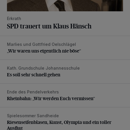
Erkrath
SPD trauert um Klaus Hänsch
Marlies und Gottfried Oelschlägel
„Wir waren uns eigentlich nie böse“
„Wir waren uns eigentlich nie böse“
Kath. Grundschule Johannesschule
Es soll sehr schnell gehen
Es soll sehr schnell gehen
Ende des Pendelverkehrs
Rheinbahn: „Wir werden Euch vermissen“
Rheinbahn: „Wir werden Euch vermissen“
Spielesommer Sandheide
Riesenseifenblasen, Kunst, Olympia und ein toller Ausflug
Riesenseifenblasen, Kunst, Olympia und ein toller
Ausflug