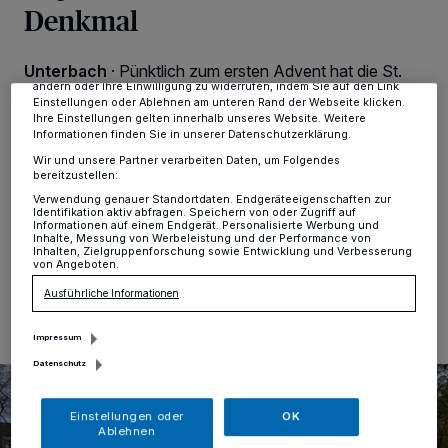
Tracking-Technologien für die unter „Wir und unsere Partner
Denkmal
verarbeiten Daten, um Ihnen Dienste bereitzustellen“ aufgeführten
Zwecke. Wenn Tracker deaktiviert sind, sind manche Inhalte und
Anzeigen möglicherweise nicht mehr so relevant für Sie. Sie können
Unterbach
·
Pünktlich zum ersten Advent hat die St.
dieses Menü jederzeit wieder aufrufen, um Ihre Einstellungen zu
ändern oder Ihre Einwilligung zu widerrufen, indem Sie auf den Link
Hubertus Schützenbruderschaft Unterbach 1870 e.V.
Einstellungen oder Ablehnen am unteren Rand der Webseite klicken.
auch in diesem Jahr wieder den traditionellen
Ihre Einstellungen gelten innerhalb unseres Website. Weitere
Weihnachtsbaum am Denkmal aufgestellt. Zum 25. Mal
Informationen finden Sie in unserer Datenschutzerklärung.
schmückt nun ein festlich beleuchteter Tannenbaum
Wir und unsere Partner verarbeiten Daten, um Folgendes
den Ortsmittelpunkt von Unterbach und sorgt für eine
bereitzustellen:
stimmungsvolle Atmosphäre in der Adventszeit.
Verwendung genauer Standortdaten. Endgeräteeigenschaften zur
Identifikation aktiv abfragen. Speichern von oder Zugriff auf
Informationen auf einem Endgerät. Personalisierte Werbung und
Inhalte, Messung von Werbeleistung und der Performance von
Inhalten, Zielgruppenforschung sowie Entwicklung und Verbesserung
von Angeboten.
01.12.2025 , 15:23 Uhr
Eine Minute Lesezeit
Ausführliche Informationen
Impressum
Datenschutz
Einstellungen oder
OK
Ablehnen