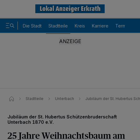
Die Stadt
Stadtteile
Kreis
Karriere
Termine
Stadtteile
Unterbach
Jubiläum der St. Hubertus Sc
Jubiläum der St. Hubertus Schützenbruderschaft
Unterbach 1870 e.V.
Wir und unsere
-Partner speichern und greifen auf
218
25 Jahre Weihnachtsbaum am
personenbezogene Daten wie Browserdaten oder eindeutige
Kennungen auf Ihrem Gerät zu. Durch Auswahl von OK aktivieren Sie