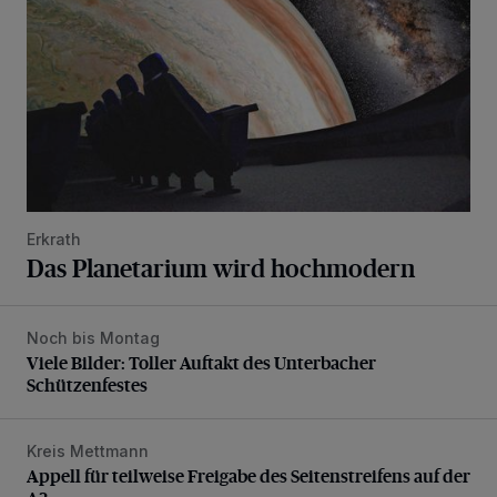
Erkrath
Das Planetarium wird hochmodern
Noch bis Montag
Viele Bilder: Toller Auftakt des Unterbacher Schützenfeste
Viele Bilder: Toller Auftakt des Unterbacher
Schützenfestes
Kreis Mettmann
Appell für teilweise Freigabe des Seitenstreifens auf der A
Appell für teilweise Freigabe des Seitenstreifens auf der