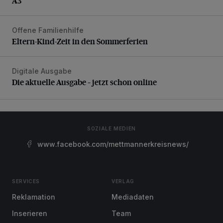
A3
Offene Familienhilfe
Eltern-Kind-Zeit in den Sommerferien
Eltern-Kind-Zeit in den Sommerferien
Digitale Ausgabe
Die aktuelle Ausgabe – jetzt schon online
Die aktuelle Ausgabe – jetzt schon online
SOZIALE MEDIEN
www.facebook.com/mettmannerkreisnews/
SERVICES
VERLAG
Reklamation
Mediadaten
Inserieren
Team