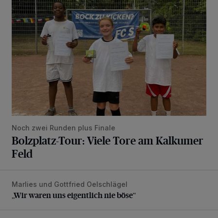
Noch zwei Runden plus Finale
Bolzplatz-Tour: Viele Tore am Kalkumer
Feld
Marlies und Gottfried Oelschlägel
„Wir waren uns eigentlich nie böse“
„Wir waren uns eigentlich nie böse“