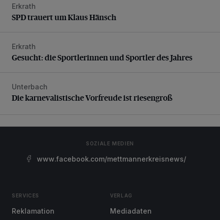
Erkrath
SPD trauert um Klaus Hänsch
SPD trauert um Klaus Hänsch
Erkrath
Gesucht: die Sportlerinnen und Sportler des Jahres
Gesucht: die Sportlerinnen und Sportler des Jahres
Unterbach
Die karnevalistische Vorfreude ist riesengroß
Die karnevalistische Vorfreude ist riesengroß
SOZIALE MEDIEN
www.facebook.com/mettmannerkreisnews/
SERVICES
VERLAG
Reklamation
Mediadaten