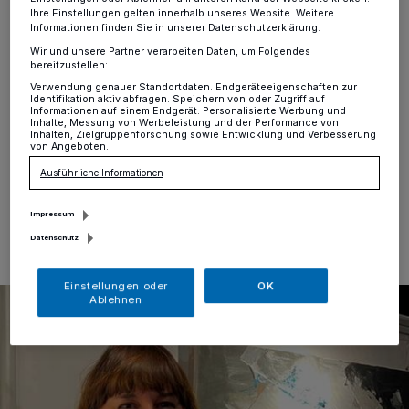
Ihre Einstellungen gelten innerhalb unseres Website. Weitere
Hochdahl
·
Der Förderkreis Kunst und Kulturraum
Informationen finden Sie in unserer Datenschutzerklärung.
Erkrath e. V. startet das neue Ausstellungsjahr schon in
der Tradition der „Werkschau“. Ursula Schwiegk und
Wir und unsere Partner verarbeiten Daten, um Folgendes
bereitzustellen:
Eva Pannée können leider aus gesundheitlichen
Gründen ihre geplante Werkschau am Neujahrstag nicht
Verwendung genauer Standortdaten. Endgeräteeigenschaften zur
Identifikation aktiv abfragen. Speichern von oder Zugriff auf
beginnen. Dafür springt Tatiana Shabanova mit ihrem
Informationen auf einem Endgerät. Personalisierte Werbung und
Inhalte, Messung von Werbeleistung und der Performance von
„Workshop Live Art“ ein.
Inhalten, Zielgruppenforschung sowie Entwicklung und Verbesserung
von Angeboten.
Ausführliche Informationen
18.12.2023 , 10:28 Uhr
Eine Minute Lesezeit
Impressum
Datenschutz
Einstellungen oder
OK
Ablehnen