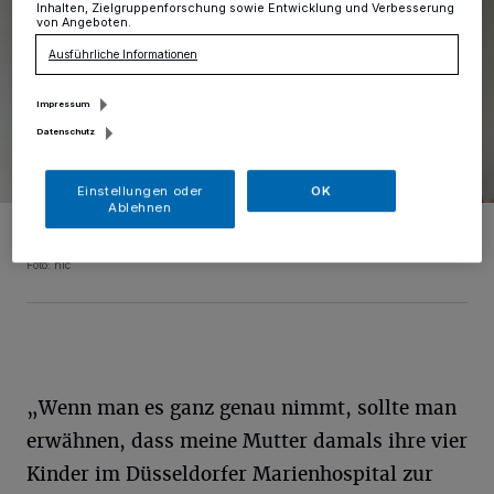
Inhalten, Zielgruppenforschung sowie Entwicklung und Verbesserung
von Angeboten.
Ausführliche Informationen
Impressum
Datenschutz
Einstellungen oder
OK
Ablehnen
Das "Hochdahler Heimatbüchlein" von Heimatforscher Herbert
Bander.
Foto: nic
„Wenn man es ganz genau nimmt, sollte man
erwähnen, dass meine Mutter damals ihre vier
Kinder im Düsseldorfer Marienhospital zur