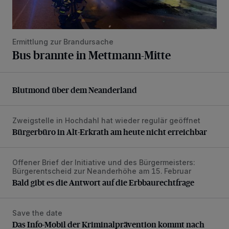
Ermittlung zur Brandursache
Bus brannte in Mettmann-Mitte
Blutmond über dem Neanderland
Blutmond über dem Neanderland
Zweigstelle in Hochdahl hat wieder regulär geöffnet
Bürgerbüro in Alt-Erkrath am heute nicht erreichbar
Bürgerbüro in Alt-Erkrath am heute nicht erreichbar
Offener Brief der Initiative und des Bürgermeisters:
Bald gibt es die Antwort auf die Erbbaurechtfrage
Bürgerentscheid zur Neanderhöhe am 15. Februar
Bald gibt es die Antwort auf die Erbbaurechtfrage
Save the date
Das Info-Mobil der Kriminalprävention kommt nach Wülfrat
Das Info-Mobil der Kriminalprävention kommt nach