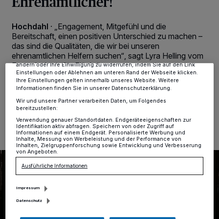
Ehrenamtlicher!
Wir und unsere
-Partner speichern und greifen auf
218
personenbezogene Daten wie Browserdaten oder eindeutige
Kennungen auf Ihrem Gerät zu. Durch Auswahl von OK aktivieren Sie
Hochdahl
·
„Engagement, Mitgefühl und die
Tracking-Technologien für die unter „Wir und unsere Partner
verarbeiten Daten, um Ihnen Dienste bereitzustellen“ aufgeführten
Bereitschaft, einen positiven Unterschied zu machen –
Zwecke. Wenn Tracker deaktiviert sind, sind manche Inhalte und
das sind die Qualitäten, die wir bei unseren
Anzeigen möglicherweise nicht mehr so relevant für Sie. Sie können
ehrenamtlichen Helfern suchen“, sagt Lyra Helling vom
dieses Menü jederzeit wieder aufrufen, um Ihre Einstellungen zu
Freundeskreis für Flüchtlinge.
ändern oder Ihre Einwilligung zu widerrufen, indem Sie auf den Link
Einstellungen oder Ablehnen am unteren Rand der Webseite klicken.
Ihre Einstellungen gelten innerhalb unseres Website. Weitere
Informationen finden Sie in unserer Datenschutzerklärung.
Wir und unsere Partner verarbeiten Daten, um Folgendes
05.12.2023 , 13:21 Uhr
Eine Minute Lesezeit
bereitzustellen:
Verwendung genauer Standortdaten. Endgeräteeigenschaften zur
Identifikation aktiv abfragen. Speichern von oder Zugriff auf
Informationen auf einem Endgerät. Personalisierte Werbung und
Inhalte, Messung von Werbeleistung und der Performance von
Inhalten, Zielgruppenforschung sowie Entwicklung und Verbesserung
von Angeboten.
Ausführliche Informationen
Impressum
Datenschutz