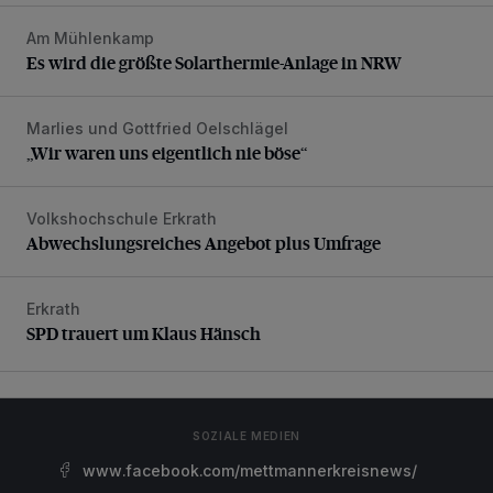
Am Mühlenkamp
Es wird die größte Solarthermie-Anlage in NRW
Es wird die größte Solarthermie-Anlage in NRW
Marlies und Gottfried Oelschlägel
„Wir waren uns eigentlich nie böse“
„Wir waren uns eigentlich nie böse“
Volkshochschule Erkrath
Abwechslungsreiches Angebot plus Umfrage
Abwechslungsreiches Angebot plus Umfrage
Erkrath
SPD trauert um Klaus Hänsch
SPD trauert um Klaus Hänsch
SOZIALE MEDIEN
www.facebook.com/mettmannerkreisnews/