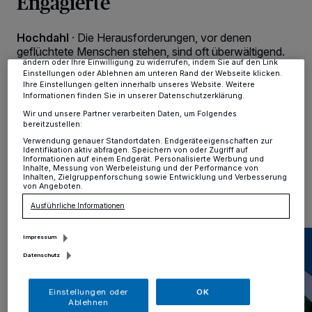
Engagierte
Tracking-Technologien für die unter „Wir und unsere Partner
verarbeiten Daten, um Ihnen Dienste bereitzustellen“ aufgeführten
Zwecke. Wenn Tracker deaktiviert sind, sind manche Inhalte und
Hochdahl
·
Die Herausforderungen, vor denen
Anzeigen möglicherweise nicht mehr so relevant für Sie. Sie können
geflüchtete Menschen stehen, sind oft überwältigend.
dieses Menü jederzeit wieder aufrufen, um Ihre Einstellungen zu
ändern oder Ihre Einwilligung zu widerrufen, indem Sie auf den Link
Um diesen Menschen eine helfende Hand zu reichen
Einstellungen oder Ablehnen am unteren Rand der Webseite klicken.
und ein Zeichen der Solidarität zu setzen, lädt der
Ihre Einstellungen gelten innerhalb unseres Website. Weitere
Freundeskreis für Flüchtlinge alle interessierten
Informationen finden Sie in unserer Datenschutzerklärung.
Ehrenamtler herzlich zu einem Treffen ein.
Wir und unsere Partner verarbeiten Daten, um Folgendes
bereitzustellen:
Verwendung genauer Standortdaten. Endgeräteeigenschaften zur
Identifikation aktiv abfragen. Speichern von oder Zugriff auf
Informationen auf einem Endgerät. Personalisierte Werbung und
11.01.2024 , 15:43 Uhr
Eine Minute Lesezeit
Inhalte, Messung von Werbeleistung und der Performance von
Inhalten, Zielgruppenforschung sowie Entwicklung und Verbesserung
von Angeboten.
Ausführliche Informationen
Impressum
Datenschutz
Einstellungen oder
OK
Ablehnen