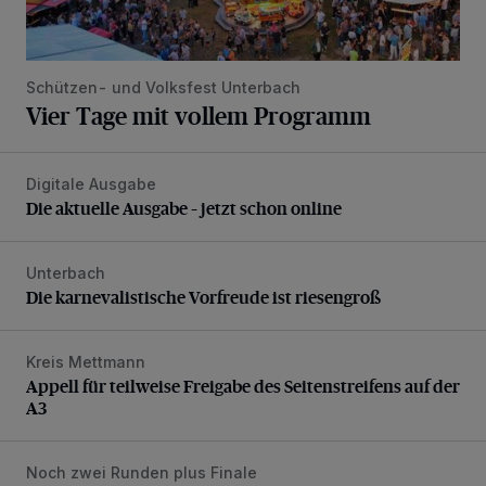
Schützen- und Volksfest Unterbach
Vier Tage mit vollem Programm
Digitale Ausgabe
Die aktuelle Ausgabe – jetzt schon online
Die aktuelle Ausgabe – jetzt schon online
Unterbach
Die karnevalistische Vorfreude ist riesengroß
Die karnevalistische Vorfreude ist riesengroß
Kreis Mettmann
Appell für teilweise Freigabe des Seitenstreifens auf der A
Appell für teilweise Freigabe des Seitenstreifens auf der
A3
Noch zwei Runden plus Finale
Bolzplatz-Tour: Viele Tore am Kalkumer Feld