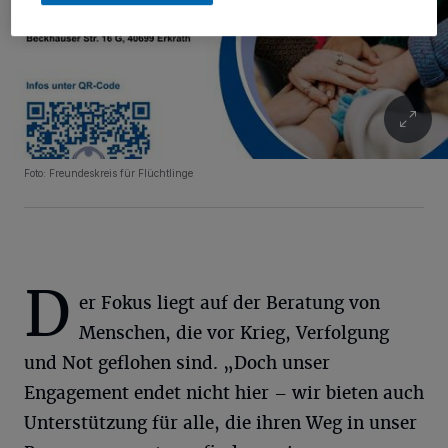
Foto: Freundeskreis für Flüchtlinge
D
er Fokus liegt auf der Beratung von
Menschen, die vor Krieg, Verfolgung
und Not geflohen sind. „Doch unser
Engagement endet nicht hier – wir bieten auch
Unterstützung für alle, die ihren Weg in unser