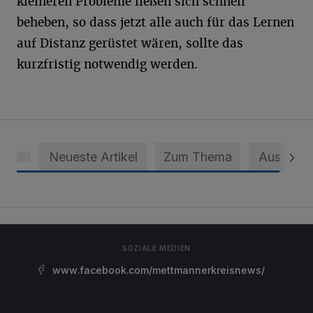
kleineren Probleme ließen sich schnell
beheben, so dass jetzt alle auch für das Lernen
auf Distanz gerüstet wären, sollte das
kurzfristig notwendig werden.
Neueste Artikel
Zum Thema
Aus dem 
SOZIALE MEDIEN
www.facebook.com/mettmannerkreisnews/