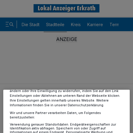
Die Stadt
Stadtteile
Kreis
Karriere
Termine
Wir und unsere
-Partner speichern und greifen auf
218
personenbezogene Daten wie Browserdaten oder eindeutige
Kennungen auf Ihrem Gerät zu. Durch Auswahl von OK aktivieren Sie
Tracking-Technologien für die unter „Wir und unsere Partner
verarbeiten Daten, um Ihnen Dienste bereitzustellen“ aufgeführten
Zwecke. Wenn Tracker deaktiviert sind, sind manche Inhalte und
Anzeigen möglicherweise nicht mehr so relevant für Sie. Sie können
dieses Menü jederzeit wieder aufrufen, um Ihre Einstellungen zu
ändern oder Ihre Einwilligung zu widerrufen, indem Sie auf den Link
Stadtteile
Hochdahl
Digitalisierung erfolgreich
Einstellungen oder Ablehnen am unteren Rand der Webseite klicken.
Ihre Einstellungen gelten innerhalb unseres Website. Weitere
Informationen finden Sie in unserer Datenschutzerklärung.
Corona
Wir und unsere Partner verarbeiten Daten, um Folgendes
bereitzustellen:
Digitalisierung erfolgreich
Verwendung genauer Standortdaten. Endgeräteeigenschaften zur
Identifikation aktiv abfragen. Speichern von oder Zugriff auf
Informationen auf einem Endgerät. Personalisierte Werbung und