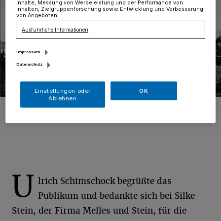
Inhalte, Messung von Werbeleistung und der Performance von
Inhalten, Zielgruppenforschung sowie Entwicklung und Verbesserung
von Angeboten.
Ausführliche Informationen
Impressum
Datenschutz
Einstellungen oder
OK
Ablehnen
Der Alt-Erkrather Bahnhof um 1910.
Foto: Eisenbahn-und Heimatmuseum Hochdah/Holger Johan
U
lrich Schimschock begrüßte das
Publikum und bedankte sich bei Silke
Stein, der Firma Melles und Stein, für die