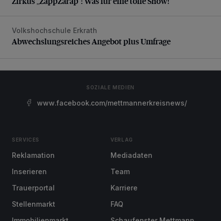
Zirkus „ZappZarap“: Was für eine tolle Show!
Volkshochschule Erkrath
Abwechslungsreiches Angebot plus Umfrage
Abwechslungsreiches Angebot plus Umfrage
SOZIALE MEDIEN
www.facebook.com/mettmannerkreisnews/
SERVICES
VERLAG
Reklamation
Mediadaten
Inserieren
Team
Trauerportal
Karriere
Stellenmarkt
FAQ
Immobilienmarkt
Schaufenster Mettmann