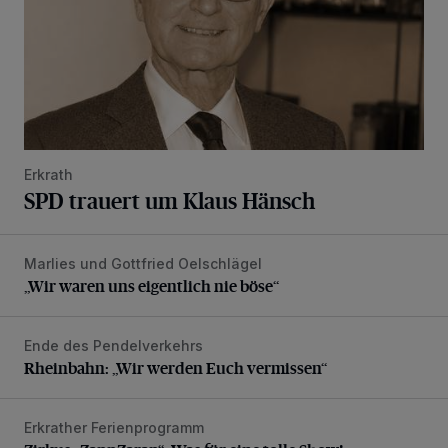
Erkrath
SPD trauert um Klaus Hänsch
Marlies und Gottfried Oelschlägel
„Wir waren uns eigentlich nie böse“
„Wir waren uns eigentlich nie böse“
Ende des Pendelverkehrs
Rheinbahn: „Wir werden Euch vermissen“
Rheinbahn: „Wir werden Euch vermissen“
Erkrather Ferienprogramm
Zirkus „ZappZarap“: Was für eine tolle Show!