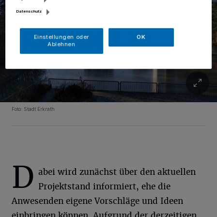
Datenschutz
Einstellungen oder
OK
Ablehnen
Foto: Stadt Erkrath
D
abei wird zunächst über den aktuellen
Projektstand informiert, ehe die
Anwesenden eigene Vorschläge und Ideen
einbringen können. Aufgrund der derzeitigen