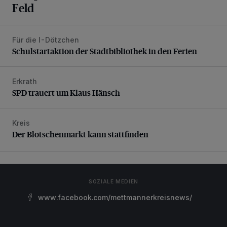
Feld
Für die I-Dötzchen
Schulstartaktion der Stadtbibliothek in den Ferien
Schulstartaktion der Stadtbibliothek in den Ferien
Erkrath
SPD trauert um Klaus Hänsch
SPD trauert um Klaus Hänsch
Kreis
Der Blotschenmarkt kann stattfinden
Der Blotschenmarkt kann stattfinden
SOZIALE MEDIEN
www.facebook.com/mettmannerkreisnews/