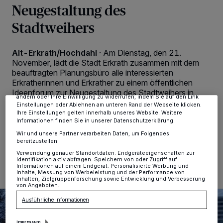
Neugestaltung des
Stadtweihers
Wir und unsere
-Partner speichern und greifen auf
218
personenbezogene Daten wie Browserdaten oder eindeutige
Kennungen auf Ihrem Gerät zu. Durch Auswahl von OK aktivieren Sie
Alt-Erkrath/Hochdahl
·
Am Dienstag, den 21.
Tracking-Technologien für die unter „Wir und unsere Partner
November, lädt die Stadt Erkrath zusammen mit dem
verarbeiten Daten, um Ihnen Dienste bereitzustellen“ aufgeführten
beauftragten Planungsbüro alle interessierten
Zwecke. Wenn Tracker deaktiviert sind, sind manche Inhalte und
Erkratherinnen und Erkrather zu einem öffentlichen
Anzeigen möglicherweise nicht mehr so relevant für Sie. Sie können
dieses Menü jederzeit wieder aufrufen, um Ihre Einstellungen zu
Ideenforum zur Neugestaltung des Stadtweihers in
ändern oder Ihre Einwilligung zu widerrufen, indem Sie auf den Link
Hochdahl ein.
Einstellungen oder Ablehnen am unteren Rand der Webseite klicken.
Ihre Einstellungen gelten innerhalb unseres Website. Weitere
Informationen finden Sie in unserer Datenschutzerklärung.
Wir und unsere Partner verarbeiten Daten, um Folgendes
bereitzustellen:
20.11.2023 , 08:49 Uhr
Eine Minute Lesezeit
Verwendung genauer Standortdaten. Endgeräteeigenschaften zur
Identifikation aktiv abfragen. Speichern von oder Zugriff auf
Informationen auf einem Endgerät. Personalisierte Werbung und
Inhalte, Messung von Werbeleistung und der Performance von
Inhalten, Zielgruppenforschung sowie Entwicklung und Verbesserung
von Angeboten.
Ausführliche Informationen
Impressum