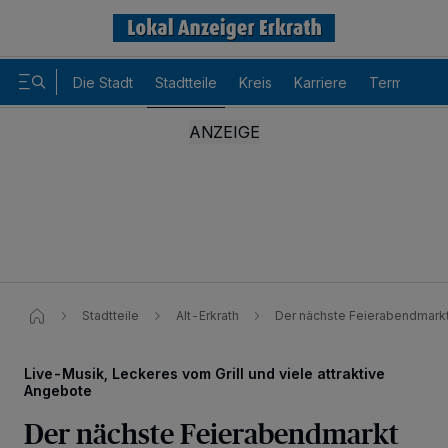
Die Stadt
Stadtteile
Kreis
Karriere
Termine
Stadtteile
Alt-Erkrath
Der nächste Feierabendmarkt 
Live-Musik, Leckeres vom Grill und viele attraktive
Angebote
Der nächste Feierabendmarkt
Wir und unsere
-Partner speichern und greifen auf
218