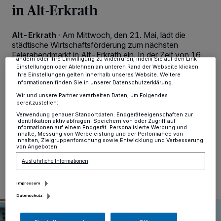
in Alt-Erkrath
personenbezogene Daten wie Browserdaten oder eindeutige
Kennungen auf Ihrem Gerät zu. Durch Auswahl von OK aktivieren Sie
Tracking-Technologien für die unter „Wir und unsere Partner
verarbeiten Daten, um Ihnen Dienste bereitzustellen“ aufgeführten
Alt-Erkrath
·
Am Mittwoch, den 21. Mai, lädt die
Zwecke. Wenn Tracker deaktiviert sind, sind manche Inhalte und
städtische Wirtschaftsförderung zum nächsten
Anzeigen möglicherweise nicht mehr so relevant für Sie. Sie können
dieses Menü jederzeit wieder aufrufen, um Ihre Einstellungen zu
Feierabendmarkt in Alt-Erkrath ein. In der Zeit von 16
ändern oder Ihre Einwilligung zu widerrufen, indem Sie auf den Link
bis circa 21 Uhr bieten dann mehr als zwei Dutzend
Einstellungen oder Ablehnen am unteren Rand der Webseite klicken.
Stände unter der Markthalle und rund um den
Ihre Einstellungen gelten innerhalb unseres Website. Weitere
Bavierplatz bei Live-Musik allerlei Leckereien,
Informationen finden Sie in unserer Datenschutzerklärung.
Handgemachtes, interessante Info-Angebote und
Wir und unsere Partner verarbeiten Daten, um Folgendes
kostbare Kleinigkeiten an. Insgesamt werden etwa 25
bereitzustellen:
Stände erwartet.
Verwendung genauer Standortdaten. Endgeräteeigenschaften zur
Identifikation aktiv abfragen. Speichern von oder Zugriff auf
Informationen auf einem Endgerät. Personalisierte Werbung und
Inhalte, Messung von Werbeleistung und der Performance von
Inhalten, Zielgruppenforschung sowie Entwicklung und Verbesserung
von Angeboten.
19.05.2025 , 12:38 Uhr
Eine Minute Lesezeit
Ausführliche Informationen
Impressum
Datenschutz