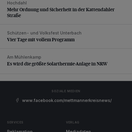
Hochdahl
Mehr Ordnung und Sicherheit in der Kattendahler Straße
Mehr Ordnung und Sicherheit in der Kattendahler
Straße
Schützen- und Volksfest Unterbach
Vier Tage mit vollem Programm
Vier Tage mit vollem Programm
Am Mühlenkamp
Es wird die größte Solarthermie-Anlage in NRW
Es wird die größte Solarthermie-Anlage in NRW
SOZIALE MEDIEN
www.facebook.com/mettmannerkreisnews/
SERVICES
VERLAG
Reklamation
Mediadaten