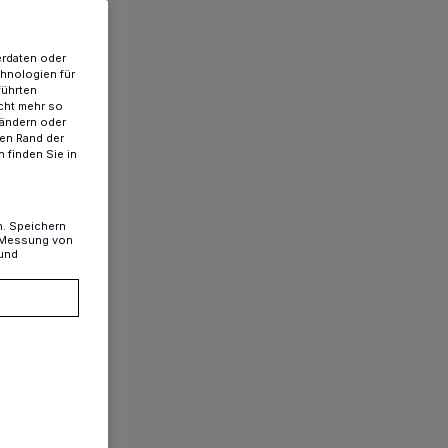
erdaten oder
chnologien für
führten
cht mehr so
 ändern oder
ren Rand der
 finden Sie in
n. Speichern
, Messung von
 und