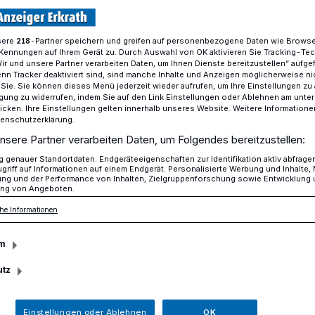
sere
-Partner speichern und greifen auf personenbezogene Daten wie Brows
218
Kennungen auf Ihrem Gerät zu. Durch Auswahl von OK aktivieren Sie Tracking-Te
Sebastianus Bruderschaft Erkrath auf Wallfahrt in Rom
Wir und unsere Partner verarbeiten Daten, um Ihnen Dienste bereitzustellen“ aufge
n Tracker deaktiviert sind, sind manche Inhalte und Anzeigen möglicherweise ni
r Sie. Sie können dieses Menü jederzeit wieder aufrufen, um Ihre Einstellungen zu
ligung zu widerrufen, indem Sie auf den Link Einstellungen oder Ablehnen am unte
icken. Ihre Einstellungen gelten innerhalb unseres Website. Weitere Informationen
tenschutzerklärung.
Bruderschaft
nsere Partner verarbeiten Daten, um Folgendes bereitzustellen:
genauer Standortdaten. Endgeräteeigenschaften zur Identifikation aktiv abfrage
griff auf Informationen auf einem Endgerät. Personalisierte Werbung und Inhalte
Wallfahrt in Rom
ung und der Performance von Inhalten, Zielgruppenforschung sowie Entwicklung
ng von Angeboten.
he Informationen
h des Heiligen Jahres 2025 bot die St.
m
krath Anfang Mai eine fünftägige
 Hauptstadt Rom für ihre Mitglieder an. Die
utz
n Kameraden der Bruderschaft und deren
 und stand unter der Leitung des
Einstellungen oder Ablehnen
OK