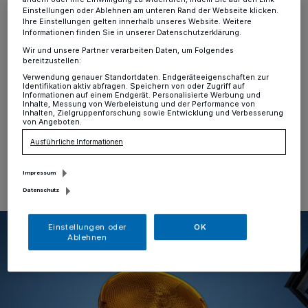
Kreuzstraße in Alt-Erkrath
Einstellungen oder Ablehnen am unteren Rand der Webseite klicken.
Ihre Einstellungen gelten innerhalb unseres Website. Weitere
Informationen finden Sie in unserer Datenschutzerklärung.
Alt-Erkrath
·
Im Auftrag der Deutschen Bahn finden in
der Zeit vom 16. bis voraussichtlich 21. Juni
Wir und unsere Partner verarbeiten Daten, um Folgendes
bereitzustellen:
umfangreiche Montagearbeiten der Lärmschutzwand
an der Bahnunterführung auf der Kreuzstraße in Alt-
Verwendung genauer Standortdaten. Endgeräteeigenschaften zur
Identifikation aktiv abfragen. Speichern von oder Zugriff auf
Erkrath mittels eines Mobilkrans statt.
Informationen auf einem Endgerät. Personalisierte Werbung und
Inhalte, Messung von Werbeleistung und der Performance von
Inhalten, Zielgruppenforschung sowie Entwicklung und Verbesserung
von Angeboten.
Ausführliche Informationen
08.06.2026 , 17:20 Uhr
Eine Minute Lesezeit
Impressum
Datenschutz
Einstellungen oder
OK
Ablehnen