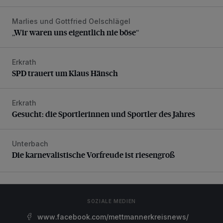
Marlies und Gottfried Oelschlägel
„Wir waren uns eigentlich nie böse“
„Wir waren uns eigentlich nie böse“
Erkrath
SPD trauert um Klaus Hänsch
SPD trauert um Klaus Hänsch
Erkrath
Gesucht: die Sportlerinnen und Sportler des Jahres
Gesucht: die Sportlerinnen und Sportler des Jahres
Unterbach
Die karnevalistische Vorfreude ist riesengroß
Die karnevalistische Vorfreude ist riesengroß
SOZIALE MEDIEN
www.facebook.com/mettmannerkreisnews/