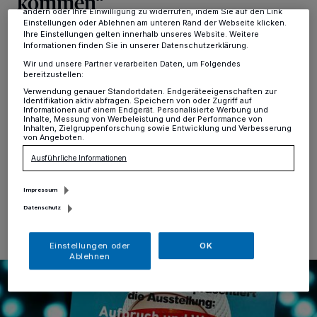
kommen“
dieses Menü jederzeit wieder aufrufen, um Ihre Einstellungen zu
ändern oder Ihre Einwilligung zu widerrufen, indem Sie auf den Link
Einstellungen oder Ablehnen am unteren Rand der Webseite klicken.
Ihre Einstellungen gelten innerhalb unseres Website. Weitere
Alt-Erkrath
·
„Nach der großartigen Geburtstagsfeier
Informationen finden Sie in unserer Datenschutzerklärung.
der Galerie „Kiek ma rin“ im März geht es nun mit
frischem Schwung weiter: Die Art Group Erkrath
Wir und unsere Partner verarbeiten Daten, um Folgendes
bereitzustellen:
präsentiert ihre neue Ausstellung ‚Aufbruch und
Verwendung genauer Standortdaten. Endgeräteeigenschaften zur
Wandel‘ und lädt vom 9. Mai bis zum 7. Juli zu völlig
Identifikation aktiv abfragen. Speichern von oder Zugriff auf
neuen Eindrücken in die Galerie auf der Bahnstraße
Informationen auf einem Endgerät. Personalisierte Werbung und
Inhalte, Messung von Werbeleistung und der Performance von
21/23 in Erkrath ein“, lässt die Künstlervereinigung Art
Inhalten, Zielgruppenforschung sowie Entwicklung und Verbesserung
Group Erkrath verlauten.
von Angeboten.
Ausführliche Informationen
Impressum
07.05.2025 , 11:30 Uhr
Eine Minute Lesezeit
Datenschutz
Einstellungen oder
OK
Ablehnen