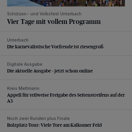
Schützen- und Volksfest Unterbach
Vier Tage mit vollem Programm
Unterbach
Die karnevalistische Vorfreude ist riesengroß
Die karnevalistische Vorfreude ist riesengroß
Digitale Ausgabe
Die aktuelle Ausgabe – jetzt schon online
Die aktuelle Ausgabe – jetzt schon online
Kreis Mettmann
Appell für teilweise Freigabe des Seitenstreifens auf der A
Appell für teilweise Freigabe des Seitenstreifens auf der
A3
Noch zwei Runden plus Finale
Bolzplatz-Tour: Viele Tore am Kalkumer Feld
Bolzplatz-Tour: Viele Tore am Kalkumer Feld