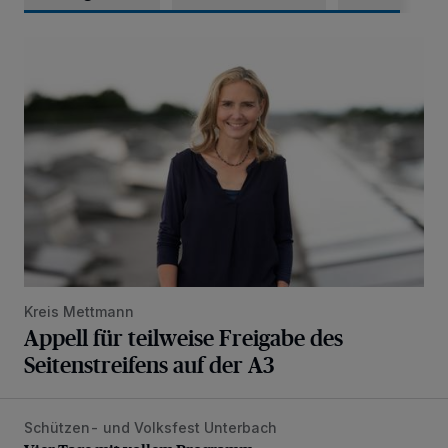
Appell für teilweise Freigabe des Seitenstreifens auf der A
Kreis Mettmann
Appell für teilweise Freigabe des
Seitenstreifens auf der A3
Schützen- und Volksfest Unterbach
Vier Tage mit vollem Programm