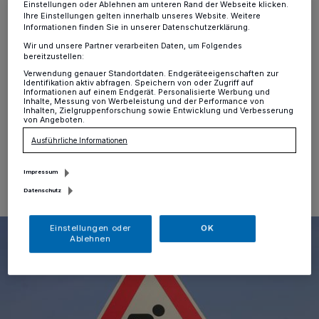
Einstellungen oder Ablehnen am unteren Rand der Webseite klicken.
der Düsseldorfer Straße
Ihre Einstellungen gelten innerhalb unseres Website. Weitere
Informationen finden Sie in unserer Datenschutzerklärung.
Wir und unsere Partner verarbeiten Daten, um Folgendes
Alt-Erkrath
·
In der Zeit vom 22. bis voraussichtlich
bereitzustellen:
23. Mai kommt es aufgrund von Straßenbauarbeiten zu
Verwendung genauer Standortdaten. Endgeräteeigenschaften zur
Verkehrseinschränkungen auf der Düsseldorfer Straße
Identifikation aktiv abfragen. Speichern von oder Zugriff auf
(L 357) in Alt-Erkrath.
Informationen auf einem Endgerät. Personalisierte Werbung und
Inhalte, Messung von Werbeleistung und der Performance von
Inhalten, Zielgruppenforschung sowie Entwicklung und Verbesserung
von Angeboten.
Ausführliche Informationen
20.05.2025 , 18:00 Uhr
Eine Minute Lesezeit
Impressum
Datenschutz
Einstellungen oder
OK
Ablehnen