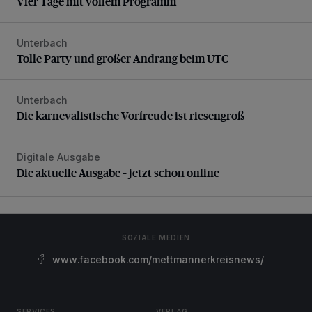
Vier Tage mit vollem Programm
Unterbach
Tolle Party und großer Andrang beim UTC
Tolle Party und großer Andrang beim UTC
Unterbach
Die karnevalistische Vorfreude ist riesengroß
Die karnevalistische Vorfreude ist riesengroß
Digitale Ausgabe
Die aktuelle Ausgabe – jetzt schon online
Die aktuelle Ausgabe – jetzt schon online
SOZIALE MEDIEN
www.facebook.com/mettmannerkreisnews/
SERVICES
VERLAG