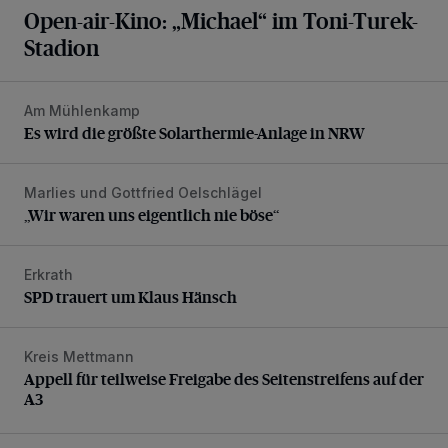
Open-air-Kino: „Michael“ im Toni-Turek-
Stadion
Am Mühlenkamp
Es wird die größte Solarthermie-Anlage in NRW
Es wird die größte Solarthermie-Anlage in NRW
Marlies und Gottfried Oelschlägel
„Wir waren uns eigentlich nie böse“
„Wir waren uns eigentlich nie böse“
Erkrath
SPD trauert um Klaus Hänsch
SPD trauert um Klaus Hänsch
Kreis Mettmann
Appell für teilweise Freigabe des Seitenstreifens auf der A
Appell für teilweise Freigabe des Seitenstreifens auf der
A3