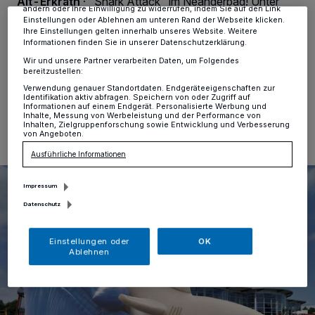
Alt-Erkrath
·
"Shark Attack" im Neanderbad! Unter
ändern oder Ihre Einwilligung zu widerrufen, indem Sie auf den Link
diesem Motto bietet das Schwimmbad in Erkrath zum
Einstellungen oder Ablehnen am unteren Rand der Webseite klicken.
Ferienstart am Montag, 7. Juli, jede Menge Rutsch- und
Ihre Einstellungen gelten innerhalb unseres Website. Weitere
Tobespaß rund um das Außenbecken.
Informationen finden Sie in unserer Datenschutzerklärung.
Wir und unsere Partner verarbeiten Daten, um Folgendes
bereitzustellen:
Verwendung genauer Standortdaten. Endgeräteeigenschaften zur
Identifikation aktiv abfragen. Speichern von oder Zugriff auf
23.06.2014 , 14:45 Uhr
Eine Minute Lesezeit
Informationen auf einem Endgerät. Personalisierte Werbung und
Inhalte, Messung von Werbeleistung und der Performance von
Inhalten, Zielgruppenforschung sowie Entwicklung und Verbesserung
von Angeboten.
Ausführliche Informationen
Impressum
Datenschutz
Einstellungen oder
OK
Ablehnen