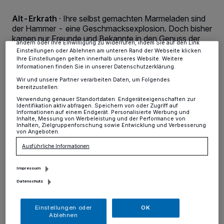
Tracking-Technologien für die unter „Wir und unsere Partner
verarbeiten Daten, um Ihnen Dienste bereitzustellen“ aufgeführten
Alt-Erkrath
·
Ihre selbst gemachten Marmeladen sind
Zwecke. Wenn Tracker deaktiviert sind, sind manche Inhalte und
der Hammer - eine Geschmacksexplosion. Doch bisher
Anzeigen möglicherweise nicht mehr so relevant für Sie. Sie können
dieses Menü jederzeit wieder aufrufen, um Ihre Einstellungen zu
kamen nur Freunde und Bekannte in den Genuss der
ändern oder Ihre Einwilligung zu widerrufen, indem Sie auf den Link
süßen Versuchung.
Einstellungen oder Ablehnen am unteren Rand der Webseite klicken.
Ihre Einstellungen gelten innerhalb unseres Website. Weitere
Informationen finden Sie in unserer Datenschutzerklärung.
Wir und unsere Partner verarbeiten Daten, um Folgendes
bereitzustellen:
16.12.2015 , 13:00 Uhr
Eine Minute Lesezeit
Verwendung genauer Standortdaten. Endgeräteeigenschaften zur
Identifikation aktiv abfragen. Speichern von oder Zugriff auf
Informationen auf einem Endgerät. Personalisierte Werbung und
Inhalte, Messung von Werbeleistung und der Performance von
Inhalten, Zielgruppenforschung sowie Entwicklung und Verbesserung
von Angeboten.
Ausführliche Informationen
Impressum
(nic) Monika Preuß, bekannt aus dem
Datenschutz
Erkrather Karnevalsleben, hat eine große
Einstellungen oder
OK
Leidenschaft: Das Marmeladenkochen. Aus
Ablehnen