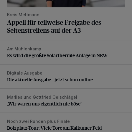
Kreis Mettmann
Appell für teilweise Freigabe des
Seitenstreifens auf der A3
Am Mühlenkamp
Es wird die größte Solarthermie-Anlage in NRW
Es wird die größte Solarthermie-Anlage in NRW
Digitale Ausgabe
Die aktuelle Ausgabe – jetzt schon online
Die aktuelle Ausgabe – jetzt schon online
Marlies und Gottfried Oelschlägel
„Wir waren uns eigentlich nie böse“
„Wir waren uns eigentlich nie böse“
Noch zwei Runden plus Finale
Bolzplatz-Tour: Viele Tore am Kalkumer Feld
Bolzplatz-Tour: Viele Tore am Kalkumer Feld