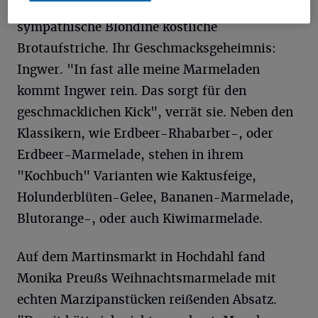
fast allen Obstsorten zaubert die
sympathische Blondine köstliche
Brotaufstriche. Ihr Geschmacksgeheimnis:
Ingwer. "In fast alle meine Marmeladen
kommt Ingwer rein. Das sorgt für den
geschmacklichen Kick", verrät sie. Neben den
Klassikern, wie Erdbeer-Rhabarber-, oder
Erdbeer-Marmelade, stehen in ihrem
"Kochbuch" Varianten wie Kaktusfeige,
Holunderblüten-Gelee, Bananen-Marmelade,
Blutorange-, oder auch Kiwimarmelade.
Auf dem Martinsmarkt in Hochdahl fand
Monika Preußs Weihnachtsmarmelade mit
echten Marzipanstücken reißenden Absatz.