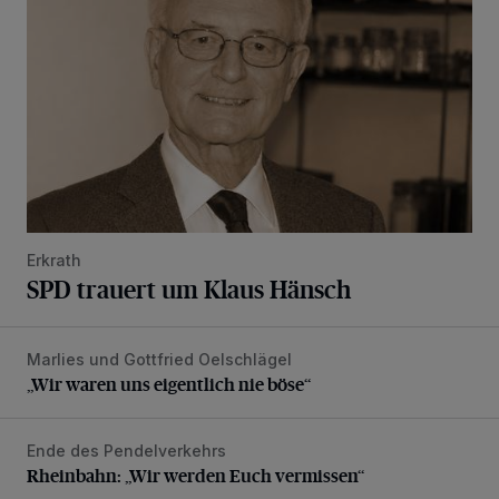
Erkrath
SPD trauert um Klaus Hänsch
Marlies und Gottfried Oelschlägel
„Wir waren uns eigentlich nie böse“
„Wir waren uns eigentlich nie böse“
Ende des Pendelverkehrs
Rheinbahn: „Wir werden Euch vermissen“
Rheinbahn: „Wir werden Euch vermissen“