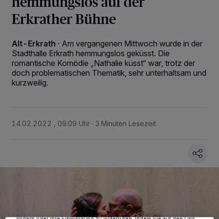
hemmungslos auf der
Erkrather Bühne
Alt-Erkrath
·
Am vergangenen Mittwoch wurde in der
Stadthalle Erkrath hemmungslos geküsst. Die
romantische Komödie „Nathalie küsst“ war, trotz der
doch problematischen Thematik, sehr unterhaltsam und
kurzweilig.
14.02.2022 , 09:09 Uhr
3 Minuten Lesezeit
Wir und unsere
-Partner speichern und greifen auf
218
personenbezogene Daten wie Browserdaten oder eindeutige
Kennungen auf Ihrem Gerät zu. Durch Auswahl von OK aktivieren Sie
Tracking-Technologien für die unter „Wir und unsere Partner
verarbeiten Daten, um Ihnen Dienste bereitzustellen“ aufgeführten
Zwecke. Wenn Tracker deaktiviert sind, sind manche Inhalte und
Anzeigen möglicherweise nicht mehr so relevant für Sie. Sie können
dieses Menü jederzeit wieder aufrufen, um Ihre Einstellungen zu