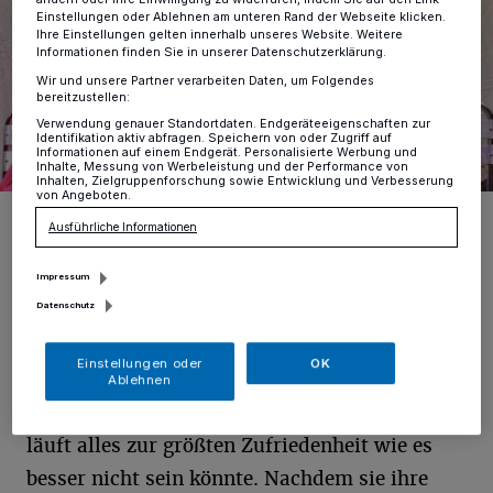
ändern oder Ihre Einwilligung zu widerrufen, indem Sie auf den Link
Einstellungen oder Ablehnen am unteren Rand der Webseite klicken.
Ihre Einstellungen gelten innerhalb unseres Website. Weitere
Informationen finden Sie in unserer Datenschutzerklärung.
Wir und unsere Partner verarbeiten Daten, um Folgendes
bereitzustellen:
Verwendung genauer Standortdaten. Endgeräteeigenschaften zur
Identifikation aktiv abfragen. Speichern von oder Zugriff auf
Informationen auf einem Endgerät. Personalisierte Werbung und
Inhalte, Messung von Werbeleistung und der Performance von
Inhalten, Zielgruppenforschung sowie Entwicklung und Verbesserung
von Angeboten.
Ursula Buschhorn und Peter Kremer.
Ausführliche Informationen
Foto: Marina Maisel
Impressum
Datenschutz
F
Einstellungen oder
OK
ür Nathalie (Ursula Buschhorn), die sich
Ablehnen
auf der Sonnenseite des Lebens bewegt
läuft alles zur größten Zufriedenheit wie es
besser nicht sein könnte. Nachdem sie ihre