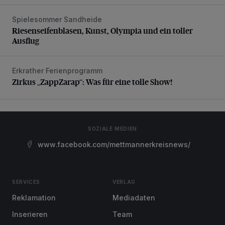
Spielesommer Sandheide
Riesenseifenblasen, Kunst, Olympia und ein toller Ausflug
Riesenseifenblasen, Kunst, Olympia und ein toller
Ausflug
Erkrather Ferienprogramm
Zirkus „ZappZarap“: Was für eine tolle Show!
Zirkus „ZappZarap“: Was für eine tolle Show!
SOZIALE MEDIEN
www.facebook.com/mettmannerkreisnews/
SERVICES
VERLAG
Reklamation
Mediadaten
Inserieren
Team