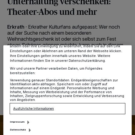
Unterhaltung verschenken:
Theater-Abos und mehr
Wir und unsere
-Partner speichern und greifen auf
218
personenbezogene Daten wie Browserdaten oder eindeutige
Kennungen auf Ihrem Gerät zu. Durch Auswahl von OK aktivieren Sie
Tracking-Technologien für die unter „Wir und unsere Partner
Erkrath
·
Erkrather Kulturfans aufgepasst: Wer noch
verarbeiten Daten, um Ihnen Dienste bereitzustellen“ aufgeführten
auf der Suche nach einem besonderen
Zwecke. Wenn Tracker deaktiviert sind, sind manche Inhalte und
Anzeigen möglicherweise nicht mehr so relevant für Sie. Sie können
Weihnachtsgeschenk ist oder sich selbst zum Fest
dieses Menü jederzeit wieder aufrufen, um Ihre Einstellungen zu
etwas Schönes gönnen möchte, kann auch in diesem
ändern oder Ihre Einwilligung zu widerrufen, indem Sie auf den Link
Jahr wieder das beliebte Theater-Abo, flexible
Einstellungen oder Ablehnen am unteren Rand der Webseite klicken.
Kulturgutscheine oder ausgewählte Einzelkarten für alle
Ihre Einstellungen gelten innerhalb unseres Website. Weitere
Informationen finden Sie in unserer Datenschutzerklärung.
kommenden Kulturhighlights im Jahr 2023 erwerben.
Wir und unsere Partner verarbeiten Daten, um Folgendes
bereitzustellen:
Verwendung genauer Standortdaten. Endgeräteeigenschaften zur
Identifikation aktiv abfragen. Speichern von oder Zugriff auf
15.12.2022 , 13:53 Uhr
2 Minuten Lesezeit
Informationen auf einem Endgerät. Personalisierte Werbung und
Inhalte, Messung von Werbeleistung und der Performance von
Inhalten, Zielgruppenforschung sowie Entwicklung und Verbesserung
von Angeboten.
Ausführliche Informationen
Impressum
Datenschutz