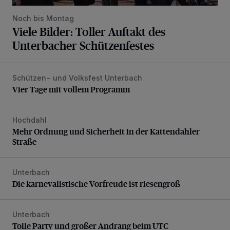
Noch bis Montag
Viele Bilder: Toller Auftakt des
Unterbacher Schützenfestes
Schützen- und Volksfest Unterbach
Vier Tage mit vollem Programm
Vier Tage mit vollem Programm
Hochdahl
Mehr Ordnung und Sicherheit in der Kattendahler Straße
Mehr Ordnung und Sicherheit in der Kattendahler
Straße
Unterbach
Die karnevalistische Vorfreude ist riesengroß
Die karnevalistische Vorfreude ist riesengroß
Unterbach
Tolle Party und großer Andrang beim UTC
Tolle Party und großer Andrang beim UTC