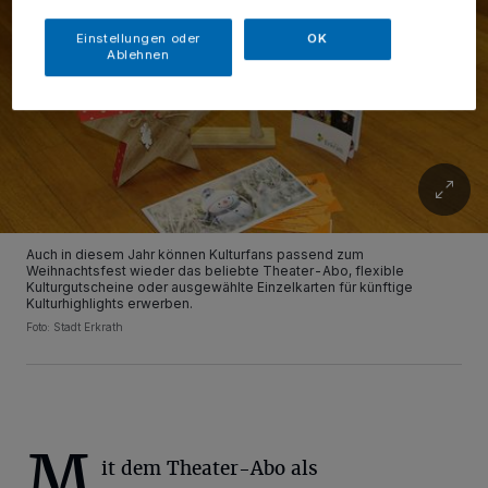
Einstellungen oder
OK
Ablehnen
Auch in diesem Jahr können Kulturfans passend zum
Weihnachtsfest wieder das beliebte Theater-Abo, flexible
Kulturgutscheine oder ausgewählte Einzelkarten für künftige
Kulturhighlights erwerben.
Foto: Stadt Erkrath
M
it dem Theater-Abo als