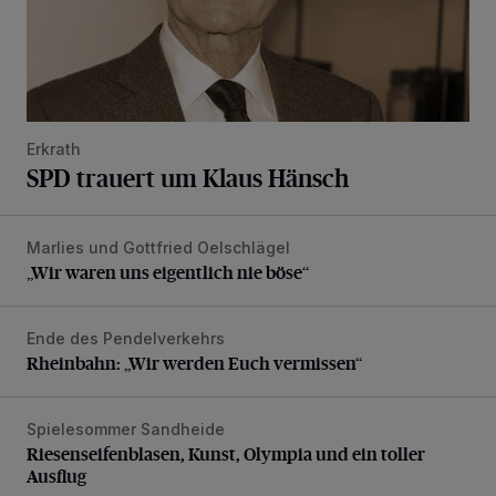
Erkrath
SPD trauert um Klaus Hänsch
Marlies und Gottfried Oelschlägel
„Wir waren uns eigentlich nie böse“
„Wir waren uns eigentlich nie böse“
Ende des Pendelverkehrs
Rheinbahn: „Wir werden Euch vermissen“
Rheinbahn: „Wir werden Euch vermissen“
Spielesommer Sandheide
Riesenseifenblasen, Kunst, Olympia und ein toller Ausflug
Riesenseifenblasen, Kunst, Olympia und ein toller
Ausflug