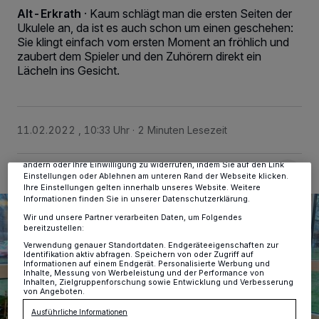
Alt-Erkrath
·
Kaum schlägt man die ersten Seiten der
Ukulele an, da ist es auch schon um einen geschehen:
Sie klingt einfach vom ersten Moment an fröhlich und
zaubert dem Spieler und den Zuhörern direkt ein
Lächeln ins Gesicht.
Wir und unsere
-Partner speichern und greifen auf
218
personenbezogene Daten wie Browserdaten oder eindeutige
Kennungen auf Ihrem Gerät zu. Durch Auswahl von OK aktivieren Sie
Tracking-Technologien für die unter „Wir und unsere Partner
verarbeiten Daten, um Ihnen Dienste bereitzustellen“ aufgeführten
11.02.2022 , 10:33 Uhr
2 Minuten Lesezeit
Zwecke. Wenn Tracker deaktiviert sind, sind manche Inhalte und
Anzeigen möglicherweise nicht mehr so relevant für Sie. Sie können
dieses Menü jederzeit wieder aufrufen, um Ihre Einstellungen zu
ändern oder Ihre Einwilligung zu widerrufen, indem Sie auf den Link
Einstellungen oder Ablehnen am unteren Rand der Webseite klicken.
Ihre Einstellungen gelten innerhalb unseres Website. Weitere
Informationen finden Sie in unserer Datenschutzerklärung.
Wir und unsere Partner verarbeiten Daten, um Folgendes
bereitzustellen:
Verwendung genauer Standortdaten. Endgeräteeigenschaften zur
Identifikation aktiv abfragen. Speichern von oder Zugriff auf
Informationen auf einem Endgerät. Personalisierte Werbung und
Inhalte, Messung von Werbeleistung und der Performance von
Inhalten, Zielgruppenforschung sowie Entwicklung und Verbesserung
von Angeboten.
Ausführliche Informationen