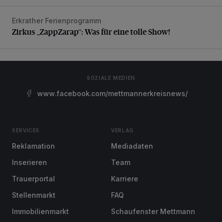
Erkrather Ferienprogramm
Zirkus „ZappZarap“: Was für eine tolle Show!
Zirkus „ZappZarap“: Was für eine tolle Show!
SOZIALE MEDIEN
www.facebook.com/mettmannerkreisnews/
SERVICES
VERLAG
Reklamation
Mediadaten
Inserieren
Team
Trauerportal
Karriere
Stellenmarkt
FAQ
Immobilienmarkt
Schaufenster Mettmann