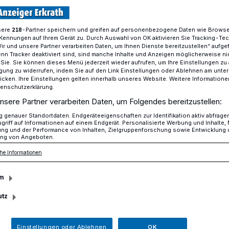
sere
-Partner speichern und greifen auf personenbezogene Daten wie Brows
218
Kennungen auf Ihrem Gerät zu. Durch Auswahl von OK aktivieren Sie Tracking-Te
Bundesfinale in Berlin
Wir und unsere Partner verarbeiten Daten, um Ihnen Dienste bereitzustellen“ aufge
n Tracker deaktiviert sind, sind manche Inhalte und Anzeigen möglicherweise ni
r Sie. Sie können dieses Menü jederzeit wieder aufrufen, um Ihre Einstellungen zu
ligung zu widerrufen, indem Sie auf den Link Einstellungen oder Ablehnen am unte
hulcup der Floorballer
icken. Ihre Einstellungen gelten innerhalb unseres Website. Weitere Informationen
tenschutzerklärung.
z beim Bundesfinale
nsere Partner verarbeiten Daten, um Folgendes bereitzustellen:
genauer Standortdaten. Endgeräteeigenschaften zur Identifikation aktiv abfrage
griff auf Informationen auf einem Endgerät. Personalisierte Werbung und Inhalte
ung und der Performance von Inhalten, Zielgruppenforschung sowie Entwicklung
ng von Angeboten.
he Informationen
ochdahl ist auf seine jungen Sportler
m
annschaften haben beim Bundesfinale des
 jeweils den siebten Platz erreicht.
utz
Einstellungen oder Ablehnen
OK