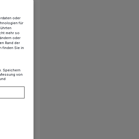
erdaten oder
chnologien für
führten
cht mehr so
 ändern oder
ren Rand der
 finden Sie in
n. Speichern
, Messung von
 und