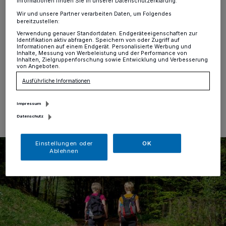
Informationen finden Sie in unserer Datenschutzerklärung.
Hochdahl
·
Der TSV Hochdahl 64 e.V. startet wieder
Wir und unsere Partner verarbeiten Daten, um Folgendes
mit einem neuen Nordic-Walking Einsteigerkurs. Die
bereitzustellen:
Anmeldung zum Start des zwölfwöchigen
Verwendung genauer Standortdaten. Endgeräteeigenschaften zur
Kursangebotes, welches am Montag, den 8. Mai, von
Identifikation aktiv abfragen. Speichern von oder Zugriff auf
Informationen auf einem Endgerät. Personalisierte Werbung und
18 Uhr bis 19.30 Uhr startet, ist ab sofort möglich.
Inhalte, Messung von Werbeleistung und der Performance von
Inhalten, Zielgruppenforschung sowie Entwicklung und Verbesserung
von Angeboten.
Ausführliche Informationen
19.04.2023 , 13:40 Uhr
Eine Minute Lesezeit
Impressum
Datenschutz
Einstellungen oder
OK
Ablehnen