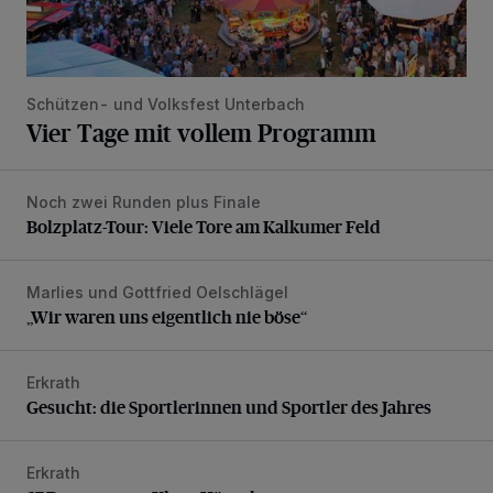
Schützen- und Volksfest Unterbach
Vier Tage mit vollem Programm
Noch zwei Runden plus Finale
Bolzplatz-Tour: Viele Tore am Kalkumer Feld
Bolzplatz-Tour: Viele Tore am Kalkumer Feld
Marlies und Gottfried Oelschlägel
„Wir waren uns eigentlich nie böse“
„Wir waren uns eigentlich nie böse“
Erkrath
Gesucht: die Sportlerinnen und Sportler des Jahres
Gesucht: die Sportlerinnen und Sportler des Jahres
Erkrath
SPD trauert um Klaus Hänsch