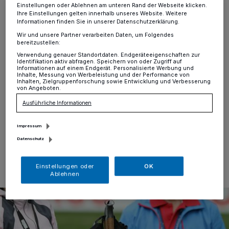
Fitness und Gesundheit
Einstellungen oder Ablehnen am unteren Rand der Webseite klicken.
Ihre Einstellungen gelten innerhalb unseres Website. Weitere
Informationen finden Sie in unserer Datenschutzerklärung.
Hochdahl
·
Ziel eines Präventionskurses ist es, das
Wir und unsere Partner verarbeiten Daten, um Folgendes
Gesundheitsbewusstsein für Bewegung Schritt für
bereitzustellen:
Schritt zu stärken und langfristig einen gesunden
Verwendung genauer Standortdaten. Endgeräteeigenschaften zur
Lebensstil zu entwickeln. Das zwölfwöchige Angebot
Identifikation aktiv abfragen. Speichern von oder Zugriff auf
des TSV Hochdahl richtet sich an Neu- und
Informationen auf einem Endgerät. Personalisierte Werbung und
Inhalte, Messung von Werbeleistung und der Performance von
Wiedereinsteiger in diese Sportart zum Erlernen der
Inhalten, Zielgruppenforschung sowie Entwicklung und Verbesserung
Nordic-Walking Technik. Stöcke werden vom
von Angeboten.
Veranstalter gestellt.
Ausführliche Informationen
Impressum
Datenschutz
19.05.2026 , 14:44 Uhr
Eine Minute Lesezeit
Einstellungen oder
OK
Ablehnen