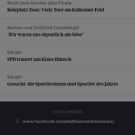
Noch zwei Runden plus Finale
Bolzplatz-Tour: Viele Tore am Kalkumer Feld
Bolzplatz-Tour: Viele Tore am Kalkumer Feld
Marlies und Gottfried Oelschlägel
„Wir waren uns eigentlich nie böse“
„Wir waren uns eigentlich nie böse“
Erkrath
SPD trauert um Klaus Hänsch
SPD trauert um Klaus Hänsch
Erkrath
Gesucht: die Sportlerinnen und Sportler des Jahres
Gesucht: die Sportlerinnen und Sportler des Jahres
SOZIALE MEDIEN
www.facebook.com/mettmannerkreisnews/