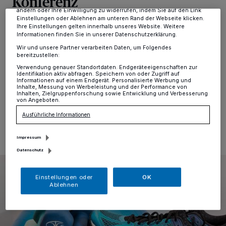
Konferenz
dieses Menü jederzeit wieder aufrufen, um Ihre Einstellungen zu
ändern oder Ihre Einwilligung zu widerrufen, indem Sie auf den Link
Einstellungen oder Ablehnen am unteren Rand der Webseite klicken.
Hochdahl
·
Der TSV Hochdahl bietet ab sofort für
Ihre Einstellungen gelten innerhalb unseres Website. Weitere
Informationen finden Sie in unserer Datenschutzerklärung.
seine Reha-Teilnehmer mit aktueller Reha-Verordnung
und seinen Rehasport-Selbstzahlern ein komprimiertes
Wir und unsere Partner verarbeiten Daten, um Folgendes
bereitzustellen:
Rehasport-Angebot via Zoom an (davon
ausgenommen ist der Herzsport).
Verwendung genauer Standortdaten. Endgeräteeigenschaften zur
Identifikation aktiv abfragen. Speichern von oder Zugriff auf
Informationen auf einem Endgerät. Personalisierte Werbung und
Inhalte, Messung von Werbeleistung und der Performance von
Inhalten, Zielgruppenforschung sowie Entwicklung und Verbesserung
von Angeboten.
25.01.2021 , 13:28 Uhr
Eine Minute Lesezeit
Ausführliche Informationen
Impressum
Datenschutz
Einstellungen oder
OK
Ablehnen