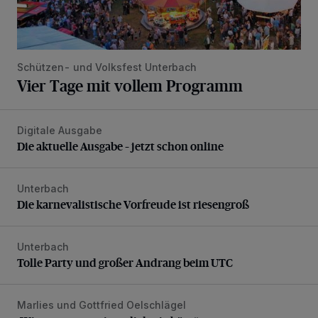
Schützen- und Volksfest Unterbach
Vier Tage mit vollem Programm
Digitale Ausgabe
Die aktuelle Ausgabe – jetzt schon online
Die aktuelle Ausgabe – jetzt schon online
Unterbach
Die karnevalistische Vorfreude ist riesengroß
Die karnevalistische Vorfreude ist riesengroß
Unterbach
Tolle Party und großer Andrang beim UTC
Tolle Party und großer Andrang beim UTC
Marlies und Gottfried Oelschlägel
„Wir waren uns eigentlich nie böse“