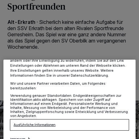
Sportfreunden
Alt-Erkrath
·
Sicherlich keine einfache Aufgabe für
Wir und unsere
-Partner speichern und greifen auf
218
personenbezogene Daten wie Browserdaten oder eindeutige
den SSV Erkrath bei dem alten Rivalen Sportfreunde
Kennungen auf Ihrem Gerät zu. Durch Auswahl von OK aktivieren Sie
Gerresheim. Das Spiel war eine ganz andere Nummer
Tracking-Technologien für die unter „Wir und unsere Partner
als das Spiel gegen den SV Oberbilk am vergangenen
verarbeiten Daten, um Ihnen Dienste bereitzustellen“ aufgeführten
Wochenende.
Zwecke. Wenn Tracker deaktiviert sind, sind manche Inhalte und
Anzeigen möglicherweise nicht mehr so relevant für Sie. Sie können
dieses Menü jederzeit wieder aufrufen, um Ihre Einstellungen zu
ändern oder Ihre Einwilligung zu widerrufen, indem Sie auf den Link
Einstellungen oder Ablehnen am unteren Rand der Webseite klicken.
Ihre Einstellungen gelten innerhalb unseres Website. Weitere
05.02.2020 , 13:32 Uhr
2 Minuten Lesezeit
Informationen finden Sie in unserer Datenschutzerklärung.
Wir und unsere Partner verarbeiten Daten, um Folgendes
bereitzustellen:
Verwendung genauer Standortdaten. Endgeräteeigenschaften zur
Identifikation aktiv abfragen. Speichern von oder Zugriff auf
Informationen auf einem Endgerät. Personalisierte Werbung und
Inhalte, Messung von Werbeleistung und der Performance von
Inhalten, Zielgruppenforschung sowie Entwicklung und Verbesserung
von Angeboten.
Ausführliche Informationen
Impressum