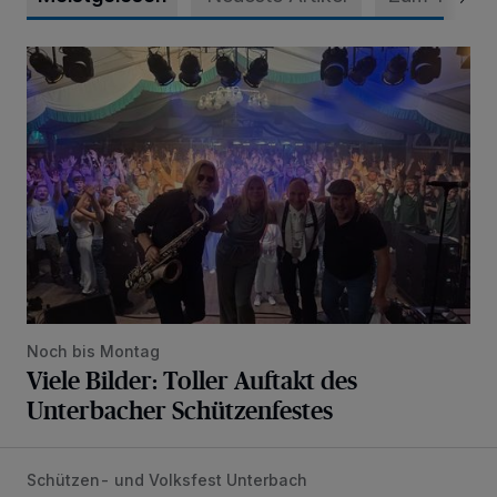
Viele Bilder: Toller Auftakt des Unterbacher Schützenfeste
Noch bis Montag
Viele Bilder: Toller Auftakt des
Unterbacher Schützenfestes
Schützen- und Volksfest Unterbach
Vier Tage mit vollem Programm