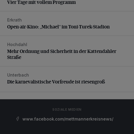
Vier Tage mit vollem Programm
Erkrath
Open-air-Kino: „Michael“ im Toni-Turek-Stadion
Open-air-Kino: „Michael“ im Toni-Turek-Stadion
Hochdahl
Mehr Ordnung und Sicherheit in der Kattendahler Straße
Mehr Ordnung und Sicherheit in der Kattendahler
Straße
Unterbach
Die karnevalistische Vorfreude ist riesengroß
Die karnevalistische Vorfreude ist riesengroß
SOZIALE MEDIEN
www.facebook.com/mettmannerkreisnews/