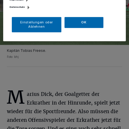
Datenschutz
Einstellungen oder
OK
Ablehnen
Kapitän Tobias Freese.
Foto: bhj
M
arius Dick, der Goalgetter der
Erkrather in der Hinrunde, spielt jetzt
wieder für die Sportfreunde. Also müssen die
anderen Offensivspieler der Erkrather jetzt für
die Tore sorgen. Und es ging auch sehr schnell