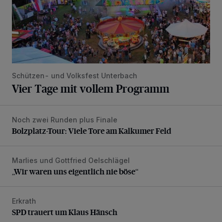
Schützen- und Volksfest Unterbach
Vier Tage mit vollem Programm
Noch zwei Runden plus Finale
Bolzplatz-Tour: Viele Tore am Kalkumer Feld
Bolzplatz-Tour: Viele Tore am Kalkumer Feld
Marlies und Gottfried Oelschlägel
„Wir waren uns eigentlich nie böse“
„Wir waren uns eigentlich nie böse“
Erkrath
SPD trauert um Klaus Hänsch
SPD trauert um Klaus Hänsch