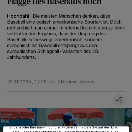
Flagge des Baseballs hoch
Hochdahl
·
Die meisten Menschen denken, dass
Baseball eine typisch amerikanische Sportart ist. Doch
recherchiert man einmal im Internet kommt man zu dem
verblüffenden Ergebnis, dass der Ursprung des
Baseballs keineswegs amerikanisch, sondern
europäisch ist. Baseball entspringt aus den
europäischen Schlagball-Varianten des 18.
Jahrhunderts.
29.01.2020 , 12:15 Uhr
3 Minuten Lesezeit
Wir und unsere
-Partner speichern und greifen auf
218
personenbezogene Daten wie Browserdaten oder eindeutige
Kennungen auf Ihrem Gerät zu. Durch Auswahl von OK aktivieren Sie
Tracking-Technologien für die unter „Wir und unsere Partner
verarbeiten Daten, um Ihnen Dienste bereitzustellen“ aufgeführten
Zwecke. Wenn Tracker deaktiviert sind, sind manche Inhalte und
Anzeigen möglicherweise nicht mehr so relevant für Sie. Sie können
dieses Menü jederzeit wieder aufrufen, um Ihre Einstellungen zu
ändern oder Ihre Einwilligung zu widerrufen, indem Sie auf den Link