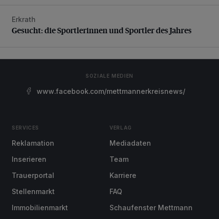
Erkrath
Gesucht: die Sportlerinnen und Sportler des Jahres
Gesucht: die Sportlerinnen und Sportler des Jahres
SOZIALE MEDIEN
www.facebook.com/mettmannerkreisnews/
SERVICES
VERLAG
Reklamation
Mediadaten
Inserieren
Team
Trauerportal
Karriere
Stellenmarkt
FAQ
Immobilienmarkt
Schaufenster Mettmann