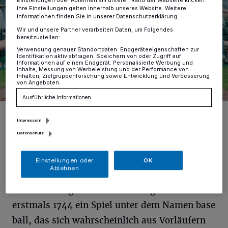
Einstellungen oder Ablehnen am unteren Rand der Webseite klicken.
Ihre Einstellungen gelten innerhalb unseres Website. Weitere
Informationen finden Sie in unserer Datenschutzerklärung.
Wir und unsere Partner verarbeiten Daten, um Folgendes
bereitzustellen:
Verwendung genauer Standortdaten. Endgeräteeigenschaften zur
Identifikation aktiv abfragen. Speichern von oder Zugriff auf
Informationen auf einem Endgerät. Personalisierte Werbung und
Inhalte, Messung von Werbeleistung und der Performance von
Inhalten, Zielgruppenforschung sowie Entwicklung und Verbesserung
von Angeboten.
Ausführliche Informationen
Foto: Peter Faßbender
Impressum
Datenschutz
Einstellungen oder
OK
A
Ablehnen
uswanderer brachten das Spiel in die
Vereinigten Staaten. In England ist
erstmals 1744 ein Spiel unter dem Namen base
ball, das sich wahrscheinlich aus Vorläufern