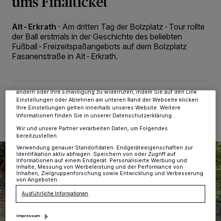
ums Finalticket
Alt-Erkrath
·
Am dritten Tag der Bolzplatz-Tour rollte
Wir und unsere
-Partner speichern und greifen auf
218
der Ball erstmals in der Geschichte des beliebten
personenbezogene Daten wie Browserdaten oder eindeutige
Kennungen auf Ihrem Gerät zu. Durch Auswahl von OK aktivieren Sie
Fußball-Freizeitspaßangebots auf dem Bolzplatz
Tracking-Technologien für die unter „Wir und unsere Partner
Fasanenstraße in Alt-Erkrath.
verarbeiten Daten, um Ihnen Dienste bereitzustellen“ aufgeführten
Zwecke. Wenn Tracker deaktiviert sind, sind manche Inhalte und
Anzeigen möglicherweise nicht mehr so relevant für Sie. Sie können
dieses Menü jederzeit wieder aufrufen, um Ihre Einstellungen zu
ändern oder Ihre Einwilligung zu widerrufen, indem Sie auf den Link
07.08.2025 , 12:18 Uhr
2 Minuten Lesezeit
Einstellungen oder Ablehnen am unteren Rand der Webseite klicken.
Ihre Einstellungen gelten innerhalb unseres Website. Weitere
Informationen finden Sie in unserer Datenschutzerklärung.
Wir und unsere Partner verarbeiten Daten, um Folgendes
bereitzustellen:
Verwendung genauer Standortdaten. Endgeräteeigenschaften zur
Identifikation aktiv abfragen. Speichern von oder Zugriff auf
Informationen auf einem Endgerät. Personalisierte Werbung und
Inhalte, Messung von Werbeleistung und der Performance von
Inhalten, Zielgruppenforschung sowie Entwicklung und Verbesserung
von Angeboten.
Ausführliche Informationen
Impressum