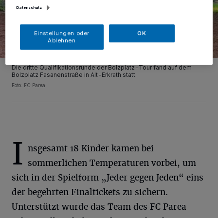
Datenschutz
Einstellungen oder
OK
Ablehnen
Die dritte Qualifikationsrunde der Bolzplatz-Tour fand auf dem
Bolzplatz Fasanenstraße in Alt-Erkrath statt.
Foto: FC Parea
I
nsgesamt 18 Kinder kamen bei
sommerlichen Temperaturen vorbei, um
sich in der Spielform „Jeder gegen Jeden“ eins
der begehrten Finaltickets zu sichern.
Unterstützt wurde das Team des FC Parea