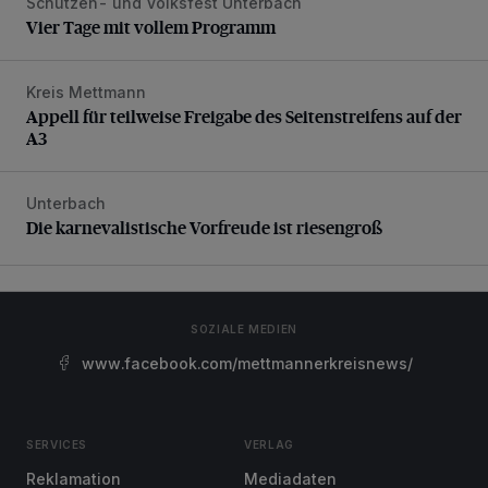
Schützen- und Volksfest Unterbach
Vier Tage mit vollem Programm
Vier Tage mit vollem Programm
Kreis Mettmann
Appell für teilweise Freigabe des Seitenstreifens auf der A
Appell für teilweise Freigabe des Seitenstreifens auf der
A3
Unterbach
Die karnevalistische Vorfreude ist riesengroß
Die karnevalistische Vorfreude ist riesengroß
SOZIALE MEDIEN
www.facebook.com/mettmannerkreisnews/
SERVICES
VERLAG
Reklamation
Mediadaten