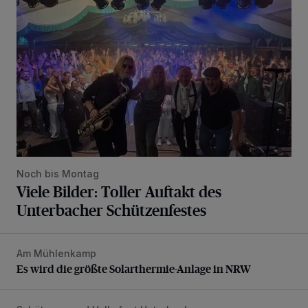
Noch bis Montag
Viele Bilder: Toller Auftakt des
Unterbacher Schützenfestes
Am Mühlenkamp
Es wird die größte Solarthermie-Anlage in NRW
Es wird die größte Solarthermie-Anlage in NRW