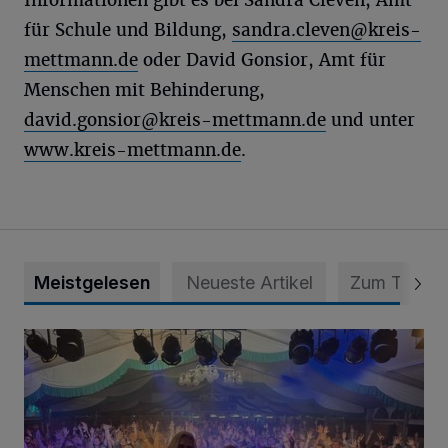
Informationen gibt es bei Sandra Cleven, Amt
für Schule und Bildung,
sandra.cleven@kreis-
mettmann.de
oder David Gonsior, Amt für
Menschen mit Behinderung,
david.gonsior@kreis-mettmann.de
und unter
www.kreis-mettmann.de
.
Meistgelesen
Neueste Artikel
Zum Thema
Viele Bilder: Toller Auftakt des Unterbacher Schützenfeste