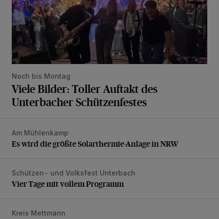
Noch bis Montag
Viele Bilder: Toller Auftakt des
Unterbacher Schützenfestes
Am Mühlenkamp
Es wird die größte Solarthermie-Anlage in NRW
Es wird die größte Solarthermie-Anlage in NRW
Schützen- und Volksfest Unterbach
Vier Tage mit vollem Programm
Vier Tage mit vollem Programm
Kreis Mettmann
Appell für teilweise Freigabe des Seitenstreifens auf der A