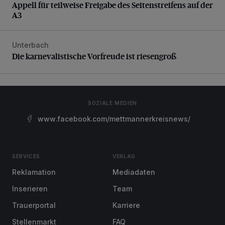
Appell für teilweise Freigabe des Seitenstreifens auf der
A3
Unterbach
Die karnevalistische Vorfreude ist riesengroß
Die karnevalistische Vorfreude ist riesengroß
SOZIALE MEDIEN
www.facebook.com/mettmannerkreisnews/
SERVICES
VERLAG
Reklamation
Mediadaten
Inserieren
Team
Trauerportal
Karriere
Stellenmarkt
FAQ