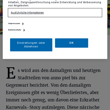
Inhalten, Zielgruppenforschung sowie Entwicklung und Verbesserung
von Angeboten.
Ausführliche Informationen
Impressum
Datenschutz
Foto: Marco Barnebeck
Einstellungen oder
OK
Ablehnen
E
s wird aus den damaligen und heutigen
Stadtteilen von anno pief bis zur
Gegenwart berichtet. Von den damaligen
Ereignissen gibt es wenig Überliefertes, aber
immer noch genug, um davon eine Erkrather
Karnevals-Story aufzulegen. Diese närrische