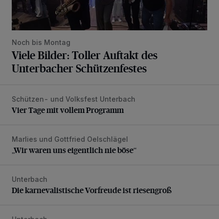
Noch bis Montag
Viele Bilder: Toller Auftakt des
Unterbacher Schützenfestes
Schützen- und Volksfest Unterbach
Vier Tage mit vollem Programm
Vier Tage mit vollem Programm
Marlies und Gottfried Oelschlägel
„Wir waren uns eigentlich nie böse“
„Wir waren uns eigentlich nie böse“
Unterbach
Die karnevalistische Vorfreude ist riesengroß
Die karnevalistische Vorfreude ist riesengroß