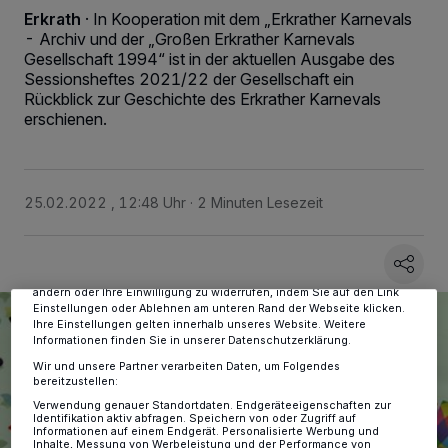
Erkrath
·
In Kooperation mit dem „Erkrather Karnevals
- Archiv und der „Großen Erkrather Karnevals
Gesellschaft 1994“ ist in der aktuellen Ausgabe des
Sessionsheftes 2021/22 der Gesellschaft ein
Rückblick zur Geschichte des Erkrather Karnevals
erschienen.
Wir und unsere
-Partner speichern und greifen auf
218
personenbezogene Daten wie Browserdaten oder eindeutige
Kennungen auf Ihrem Gerät zu. Durch Auswahl von OK aktivieren Sie
25.02.2022 , 12:48 Uhr
2 Minuten Lesezeit
Tracking-Technologien für die unter „Wir und unsere Partner
verarbeiten Daten, um Ihnen Dienste bereitzustellen“ aufgeführten
Zwecke. Wenn Tracker deaktiviert sind, sind manche Inhalte und
Anzeigen möglicherweise nicht mehr so relevant für Sie. Sie können
dieses Menü jederzeit wieder aufrufen, um Ihre Einstellungen zu
ändern oder Ihre Einwilligung zu widerrufen, indem Sie auf den Link
Einstellungen oder Ablehnen am unteren Rand der Webseite klicken.
Ihre Einstellungen gelten innerhalb unseres Website. Weitere
Informationen finden Sie in unserer Datenschutzerklärung.
Wir und unsere Partner verarbeiten Daten, um Folgendes
bereitzustellen:
Verwendung genauer Standortdaten. Endgeräteeigenschaften zur
Identifikation aktiv abfragen. Speichern von oder Zugriff auf
Informationen auf einem Endgerät. Personalisierte Werbung und
Inhalte, Messung von Werbeleistung und der Performance von