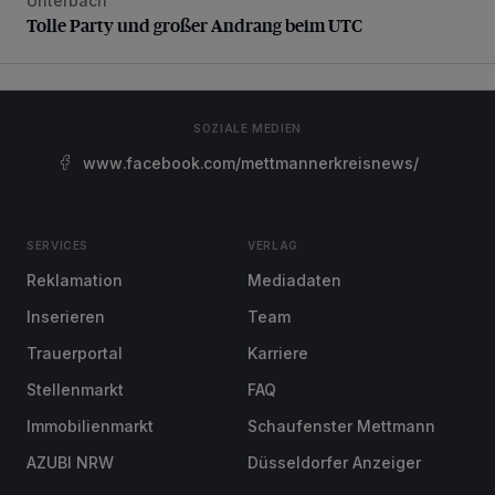
Unterbach
Tolle Party und großer Andrang beim UTC
Tolle Party und großer Andrang beim UTC
SOZIALE MEDIEN
www.facebook.com/mettmannerkreisnews/
SERVICES
VERLAG
Reklamation
Mediadaten
Inserieren
Team
Trauerportal
Karriere
Stellenmarkt
FAQ
Immobilienmarkt
Schaufenster Mettmann
AZUBI NRW
Düsseldorfer Anzeiger