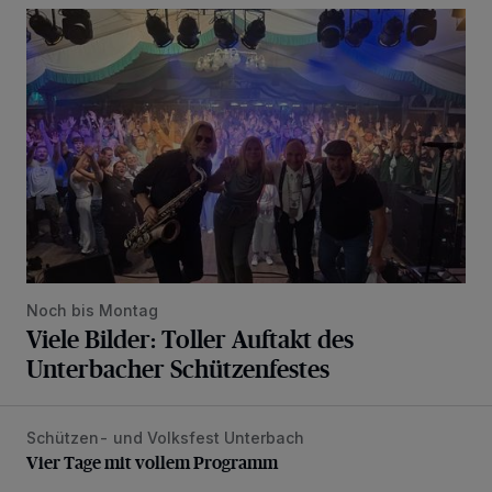
Viele Bilder: Toller Auftakt des Unterbacher Schützenfeste
Noch bis Montag
Viele Bilder: Toller Auftakt des
Unterbacher Schützenfestes
Schützen- und Volksfest Unterbach
Vier Tage mit vollem Programm
Vier Tage mit vollem Programm