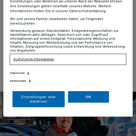
über große
Einstellungen oder Ablehnen am unteren Rand der Webseite klicken.
Ihre Einstellungen gelten innerhalb unseres Website. Weitere
Spendenbereitschaft
Informationen finden Sie in unserer Datenschutzerklärung.
Wir und unsere Partner verarbeiten Daten, um Folgendes
bereitzustellen:
Unterfeldhaus
·
Marten Wirtz und seine Ahrteilhelfer
Verwendung genauer Standortdaten. Endgeräteeigenschaften zur
durften in der vergangenen Woche Sachspenden bei
Identifikation aktiv abfragen. Speichern von oder Zugriff auf
Rewe Stockhausen in Unterfeldhaus abholen.
Informationen auf einem Endgerät. Personalisierte Werbung und
Inhalte, Messung von Werbeleistung und der Performance von
Inhalten, Zielgruppenforschung sowie Entwicklung und Verbesserung
von Angeboten.
Ausführliche Informationen
18.02.2022 , 11:38 Uhr
Eine Minute Lesezeit
Impressum
Datenschutz
Einstellungen oder
OK
Ablehnen