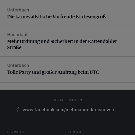
Unterbach
Die karnevalistische Vorfreude ist riesengroß
Die karnevalistische Vorfreude ist riesengroß
Hochdahl
Mehr Ordnung und Sicherheit in der Kattendahler Straße
Mehr Ordnung und Sicherheit in der Kattendahler
Straße
Unterbach
Tolle Party und großer Andrang beim UTC
Tolle Party und großer Andrang beim UTC
SOZIALE MEDIEN
www.facebook.com/mettmannerkreisnews/
SERVICES
VERLAG