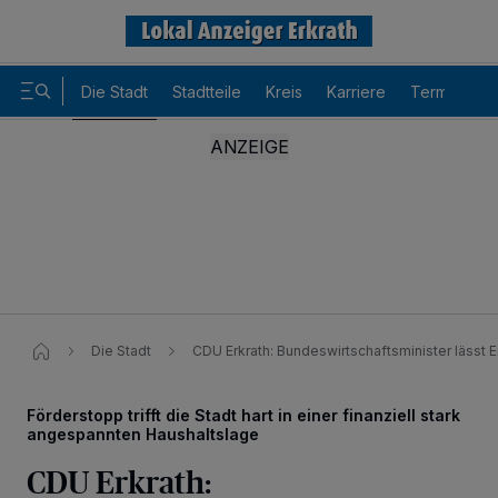
Die Stadt
Stadtteile
Kreis
Karriere
Termine
Die Stadt
CDU Erkrath: Bundeswirtschaftsminister lässt 
Förderstopp trifft die Stadt hart in einer finanziell stark
angespannten Haushaltslage
Wir und unsere
-Partner speichern und greifen auf
218
CDU Erkrath:
personenbezogene Daten wie Browserdaten oder eindeutige
Kennungen auf Ihrem Gerät zu. Durch Auswahl von OK aktivieren Sie