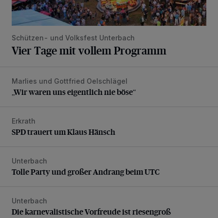
Schützen- und Volksfest Unterbach
Vier Tage mit vollem Programm
Marlies und Gottfried Oelschlägel
„Wir waren uns eigentlich nie böse“
„Wir waren uns eigentlich nie böse“
Erkrath
SPD trauert um Klaus Hänsch
SPD trauert um Klaus Hänsch
Unterbach
Tolle Party und großer Andrang beim UTC
Tolle Party und großer Andrang beim UTC
Unterbach
Die karnevalistische Vorfreude ist riesengroß
Die karnevalistische Vorfreude ist riesengroß