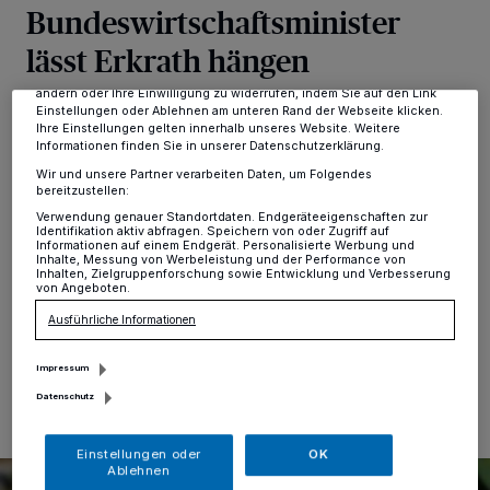
Tracking-Technologien für die unter „Wir und unsere Partner
Bundeswirtschaftsminister
verarbeiten Daten, um Ihnen Dienste bereitzustellen“ aufgeführten
Zwecke. Wenn Tracker deaktiviert sind, sind manche Inhalte und
lässt Erkrath hängen
Anzeigen möglicherweise nicht mehr so relevant für Sie. Sie können
dieses Menü jederzeit wieder aufrufen, um Ihre Einstellungen zu
ändern oder Ihre Einwilligung zu widerrufen, indem Sie auf den Link
Einstellungen oder Ablehnen am unteren Rand der Webseite klicken.
Erkrath
·
Keine Verlässlichkeit für eine stringente
Ihre Einstellungen gelten innerhalb unseres Website. Weitere
Klimaschutzpolitik durch den neuen
Informationen finden Sie in unserer Datenschutzerklärung.
Bundeswirtschaftsminister Robert Habeck (Grüne), das
Wir und unsere Partner verarbeiten Daten, um Folgendes
ist das Fazit der CDU Erkrath nach den jüngsten
bereitzustellen:
Entscheidungen aus Berlin. Betroffen von dem
Verwendung genauer Standortdaten. Endgeräteeigenschaften zur
abrupten Ende der des Förderprogramms für
Identifikation aktiv abfragen. Speichern von oder Zugriff auf
energieeffiziente Gebäude durch die KfW sind
Informationen auf einem Endgerät. Personalisierte Werbung und
Inhalte, Messung von Werbeleistung und der Performance von
Bürgerinnen und Bürger ebenso wie die Stadt Erkrath.
Inhalten, Zielgruppenforschung sowie Entwicklung und Verbesserung
von Angeboten.
Ausführliche Informationen
07.02.2022 , 11:22 Uhr
Eine Minute Lesezeit
Impressum
Datenschutz
Einstellungen oder
OK
Ablehnen