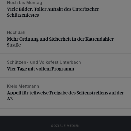
Noch bis Montag
Viele Bilder: Toller Auftakt des Unterbacher Schützenfeste
Viele Bilder: Toller Auftakt des Unterbacher
Schützenfestes
Hochdahl
Mehr Ordnung und Sicherheit in der Kattendahler Straße
Mehr Ordnung und Sicherheit in der Kattendahler
Straße
Schützen- und Volksfest Unterbach
Vier Tage mit vollem Programm
Vier Tage mit vollem Programm
Kreis Mettmann
Appell für teilweise Freigabe des Seitenstreifens auf der A
Appell für teilweise Freigabe des Seitenstreifens auf der
A3
SOZIALE MEDIEN