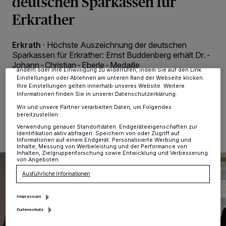
deutschen Sparkassen für
Wir und unsere
-Partner speichern und greifen auf
218
Erkrather
personenbezogene Daten wie Browserdaten oder eindeutige
Kennungen auf Ihrem Gerät zu. Durch Auswahl von OK aktivieren Sie
Tracking-Technologien für die unter „Wir und unsere Partner
verarbeiten Daten, um Ihnen Dienste bereitzustellen“ aufgeführten
Erkrath
·
Höchste Auszeichnung der deutschen
Zwecke. Wenn Tracker deaktiviert sind, sind manche Inhalte und
Sparkassen für Erkrather: Ernst Buddenberg erhält Dr.-
Anzeigen möglicherweise nicht mehr so relevant für Sie. Sie können
dieses Menü jederzeit wieder aufrufen, um Ihre Einstellungen zu
Johann-Christian-Eberle-Medaille
ändern oder Ihre Einwilligung zu widerrufen, indem Sie auf den Link
Einstellungen oder Ablehnen am unteren Rand der Webseite klicken.
Ihre Einstellungen gelten innerhalb unseres Website. Weitere
Informationen finden Sie in unserer Datenschutzerklärung.
19.08.2022 , 08:26 Uhr
Eine Minute Lesezeit
Wir und unsere Partner verarbeiten Daten, um Folgendes
bereitzustellen:
Verwendung genauer Standortdaten. Endgeräteeigenschaften zur
Identifikation aktiv abfragen. Speichern von oder Zugriff auf
Informationen auf einem Endgerät. Personalisierte Werbung und
Inhalte, Messung von Werbeleistung und der Performance von
Inhalten, Zielgruppenforschung sowie Entwicklung und Verbesserung
von Angeboten.
Ausführliche Informationen
Impressum
Datenschutz