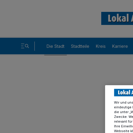
Die Stadt
Stadtteile
Kreis
Karriere
Wir und un
eindeutige 
die unter „
Zwecke. Wen
relevant fü
Ihre Einwil
Webseite kl