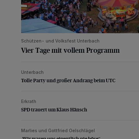
Schützen- und Volksfest Unterbach
Vier Tage mit vollem Programm
Unterbach
Tolle Party und großer Andrang beim UTC
Tolle Party und großer Andrang beim UTC
Erkrath
SPD trauert um Klaus Hänsch
SPD trauert um Klaus Hänsch
Marlies und Gottfried Oelschlägel
„Wir waren uns eigentlich nie böse“
„Wir waren uns eigentlich nie böse“