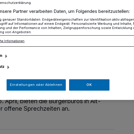
tenschutzerklärung.
nsere Partner verarbeiten Daten, um Folgendes bereitzustellen:
genauer Standortdaten. Endgeräteeigenschaften zur Identifikation aktiv abfrage
ckkehr zu offenen Sprechzeiten
griff auf Informationen auf einem Endgerät. Personalisierte Werbung und Inhalte
ung und der Performance von Inhalten, Zielgruppenforschung sowie Entwicklung
ng von Angeboten.
he Informationen
rmin möglich
m
 Rückkehr zu
utz
chzeiten
Einstellungen oder Ablehnen
OK
 April, bieten die Bürgerbüros in Alt-
r offene Sprechzeiten an.