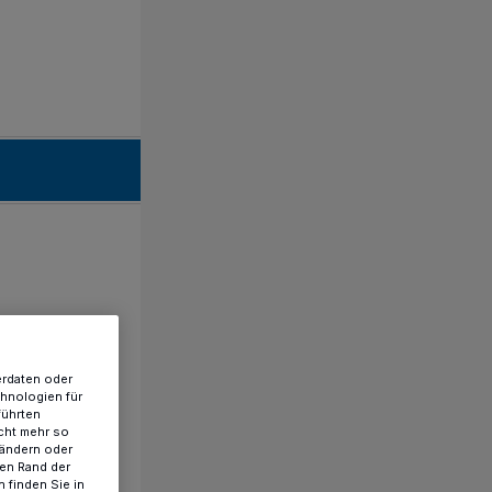
erdaten oder
chnologien für
führten
cht mehr so
 ändern oder
ren Rand der
 finden Sie in