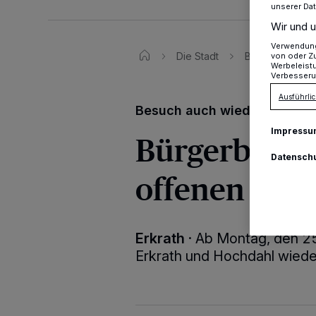
unserer Da
Wir und u
Verwendung 
Die Stadt
Bürgerbüro: Rü
von oder Zu
Werbeleist
Verbesseru
Ausführlic
Besuch auch wieder ohne Te
Impressu
Bürgerbüro:
Datensch
offenen Spre
Erkrath
·
Ab Montag, den 25.
Erkrath und Hochdahl wiede