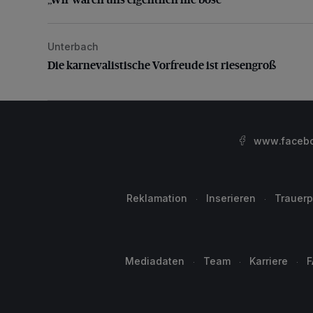
Unterbach
Die karnevalistische Vorfreude ist riesengroß
Die karnevalistische Vorfreude ist riesengroß
www.facebo
Reklamation
Inserieren
Trauerp
Mediadaten
Team
Karriere
F