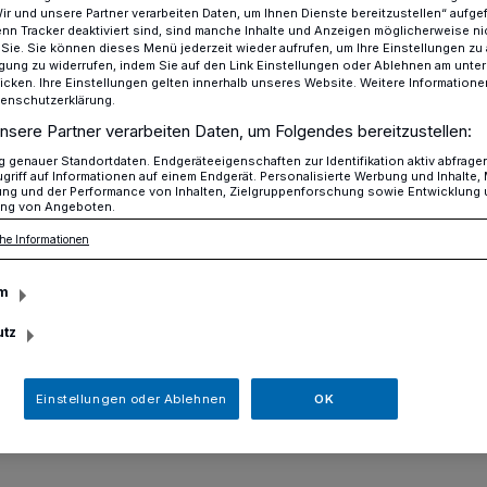
Wir und unsere Partner verarbeiten Daten, um Ihnen Dienste bereitzustellen“ aufge
n Tracker deaktiviert sind, sind manche Inhalte und Anzeigen möglicherweise ni
r Sie. Sie können dieses Menü jederzeit wieder aufrufen, um Ihre Einstellungen zu
ligung zu widerrufen, indem Sie auf den Link Einstellungen oder Ablehnen am unte
icken. Ihre Einstellungen gelten innerhalb unseres Website. Weitere Informationen
ADFC Erkrath codiert Fahrräder
tenschutzerklärung.
nsere Partner verarbeiten Daten, um Folgendes bereitzustellen:
genauer Standortdaten. Endgeräteeigenschaften zur Identifikation aktiv abfrage
griff auf Informationen auf einem Endgerät. Personalisierte Werbung und Inhalte
ung und der Performance von Inhalten, Zielgruppenforschung sowie Entwicklung
 codiert Fahrräder
ng von Angeboten.
he Informationen
m
e Deutsche Fahrrad-Club (ADFC),
das Codieren von Fahrrädern zur
utz
m Sonntag, den 20. November, 13 und 16
ngsstätte, Gerberstraße 7, Alt-Erkrath.
Einstellungen oder Ablehnen
OK
n, nur mit vorheriger Terminvereinbarung.