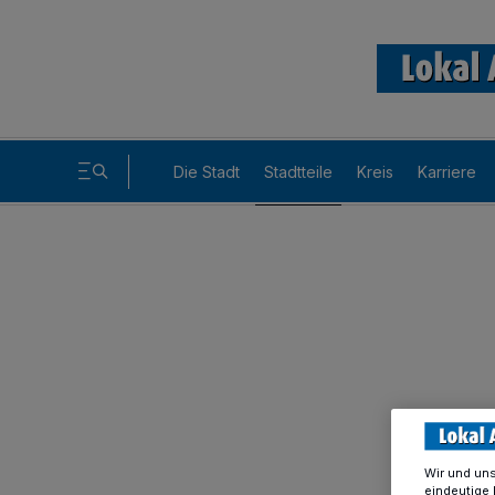
Die Stadt
Stadtteile
Kreis
Karriere
Wir und un
eindeutige 