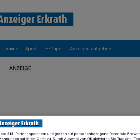
Termine
Sport
E-Paper
Anzeigen aufgeben
sere
-Partner speichern und greifen auf personenbezogene Daten wie Brows
218
Kennungen auf Ihrem Gerät zu. Durch Auswahl von OK aktivieren Sie Tracking-Te