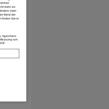
führten
cht mehr so
 ändern oder
ren Rand der
 finden Sie in
n. Speichern
, Messung von
 und