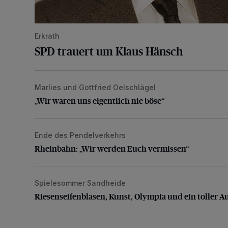
Erkrath
SPD trauert um Klaus Hänsch
Marlies und Gottfried Oelschlägel
„Wir waren uns eigentlich nie böse“
„Wir waren uns eigentlich nie böse“
Ende des Pendelverkehrs
Rheinbahn: „Wir werden Euch vermissen“
Rheinbahn: „Wir werden Euch vermissen“
Spielesommer Sandheide
Riesenseifenblasen, Kunst, Olympia und ein toller Au
Riesenseifenblasen, Kunst, Olympia und ein toller A