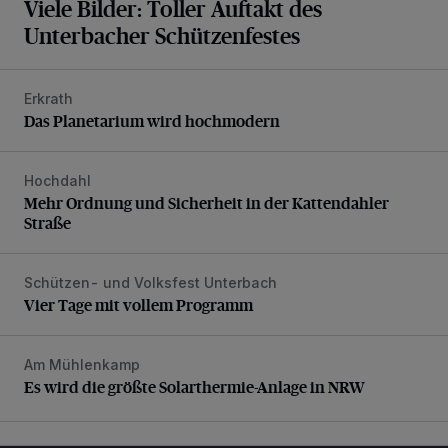
Viele Bilder: Toller Auftakt des
Unterbacher Schützenfestes
Erkrath
Das Planetarium wird hochmodern
Das Planetarium wird hochmodern
Hochdahl
Mehr Ordnung und Sicherheit in der Kattendahler Straße
Mehr Ordnung und Sicherheit in der Kattendahler
Straße
Schützen- und Volksfest Unterbach
Vier Tage mit vollem Programm
Vier Tage mit vollem Programm
Am Mühlenkamp
Es wird die größte Solarthermie-Anlage in NRW
Es wird die größte Solarthermie-Anlage in NRW