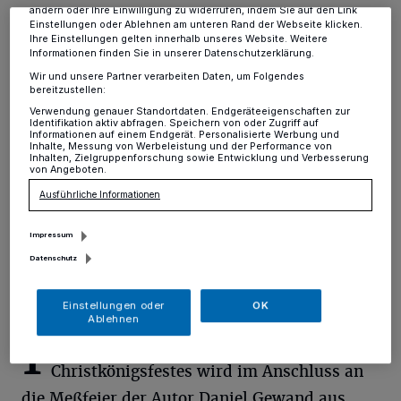
ändern oder Ihre Einwilligung zu widerrufen, indem Sie auf den Link
Einstellungen oder Ablehnen am unteren Rand der Webseite klicken.
Alt-Erkrath
·
Die St. Sebastianus Bruderschaft Erkrath
Ihre Einstellungen gelten innerhalb unseres Website. Weitere
veranstaltet für alle Bruderschaften des Bezirkes
Informationen finden Sie in unserer Datenschutzerklärung.
Niederberg und die dazugehörigen Pfarrgemeinden am
Wir und unsere Partner verarbeiten Daten, um Folgendes
Vorabend des Christkönigssonntags, einen
bereitzustellen:
Vortragsabend als „Glaubens-Update“.
Verwendung genauer Standortdaten. Endgeräteeigenschaften zur
Identifikation aktiv abfragen. Speichern von oder Zugriff auf
Informationen auf einem Endgerät. Personalisierte Werbung und
Inhalte, Messung von Werbeleistung und der Performance von
Inhalten, Zielgruppenforschung sowie Entwicklung und Verbesserung
von Angeboten.
09.11.2022 , 14:45 Uhr
Eine Minute Lesezeit
Ausführliche Informationen
Impressum
Datenschutz
Einstellungen oder
OK
Ablehnen
I
m Rahmen des schon traditionellen
Christkönigsfestes wird im Anschluss an
die Meßfeier der Autor Daniel Gewand aus