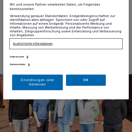
Erkrath
·
Auf einem ordentlichen Stadtparteitag
Wir und unsere Partner verarbeiten Daten, um Folgendes
bereitzustellen:
wählten die Freien Demokraten in Erkrath jetzt einen
Verwendung genauer Standortdaten. Endgeräteeigenschaften zur
neuen Vorstand und stimmten sich auf den
Identifikation aktiv abfragen. Speichern von oder Zugriff auf
Landtagswahlkampf ein.
Informationen auf einem Endgerät. Personalisierte Werbung und
Inhalte, Messung von Werbeleistung und der Performance von
Inhalten, Zielgruppenforschung sowie Entwicklung und Verbesserung
von Angeboten.
Ausführliche Informationen
21.04.2022 , 09:17 Uhr
Eine Minute Lesezeit
Impressum
Datenschutz
Einstellungen oder
OK
Ablehnen