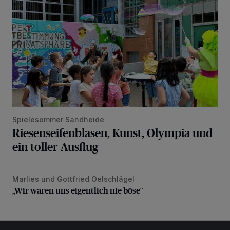
Spielesommer Sandheide
Riesenseifenblasen, Kunst, Olympia und
ein toller Ausflug
Marlies und Gottfried Oelschlägel
„Wir waren uns eigentlich nie böse“
„Wir waren uns eigentlich nie böse“