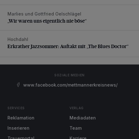
Marlies und Gottfried Oelschlägel
„Wir waren uns eigentlich nie böse“
„Wir waren uns eigentlich nie böse“
Hochdahl
Erkrather Jazzsommer: Auftakt mit „The Blues Doctor“
Erkrather Jazzsommer: Auftakt mit „The Blues Doctor“
SOZIALE MEDIEN
www.facebook.com/mettmannerkreisnews/
SERVICES
VERLAG
Reklamation
Mediadaten
Inserieren
Team
Trauerportal
Karriere