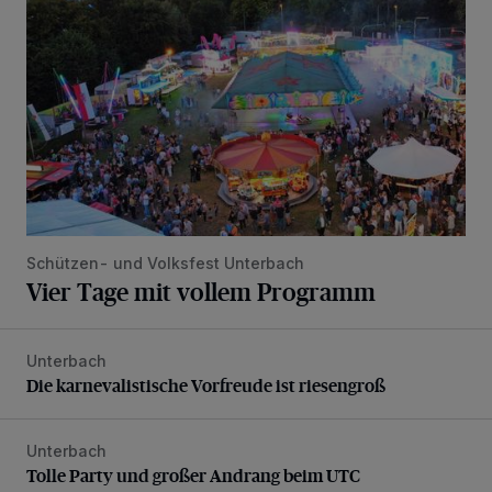
Schützen- und Volksfest Unterbach
Vier Tage mit vollem Programm
Unterbach
Die karnevalistische Vorfreude ist riesengroß
Die karnevalistische Vorfreude ist riesengroß
Unterbach
Tolle Party und großer Andrang beim UTC
Tolle Party und großer Andrang beim UTC