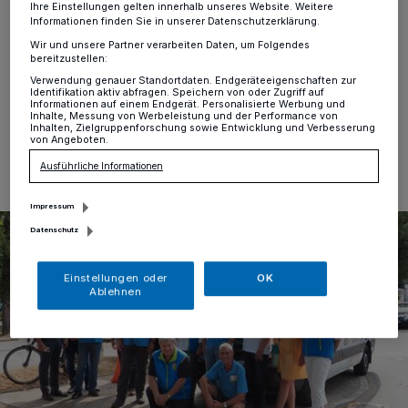
Ihre Einstellungen gelten innerhalb unseres Website. Weitere
Alt-Erkrath
·
Der Bürgerbus Erkrath feierte diese
Informationen finden Sie in unserer Datenschutzerklärung.
Woche sein zwölfjähriges Bestehen. Für die Fahrgäste
Wir und unsere Partner verarbeiten Daten, um Folgendes
galt an diesem Tag - freie Fahrt für 0 Euro.
bereitzustellen:
Verwendung genauer Standortdaten. Endgeräteeigenschaften zur
Identifikation aktiv abfragen. Speichern von oder Zugriff auf
Informationen auf einem Endgerät. Personalisierte Werbung und
Inhalte, Messung von Werbeleistung und der Performance von
31.08.2022 , 14:14 Uhr
Eine Minute Lesezeit
Inhalten, Zielgruppenforschung sowie Entwicklung und Verbesserung
von Angeboten.
Ausführliche Informationen
Impressum
Datenschutz
Einstellungen oder
OK
Ablehnen