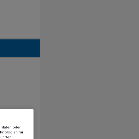
erdaten oder
chnologien für
führten