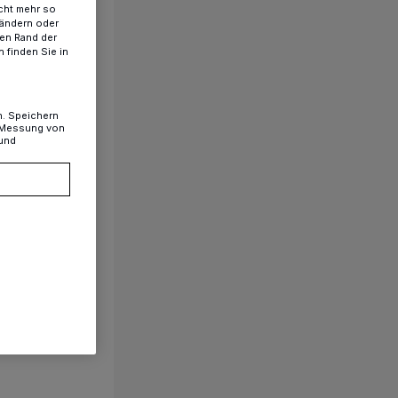
cht mehr so
 ändern oder
ren Rand der
 finden Sie in
n. Speichern
, Messung von
 und