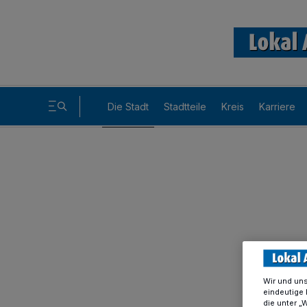
Die Stadt
Stadtteile
Kreis
Karriere
Wir und un
eindeutige 
die unter „