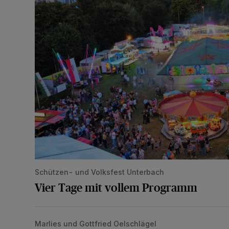
Schützen- und Volksfest Unterbach
Vier Tage mit vollem Programm
Marlies und Gottfried Oelschlägel
„Wir waren uns eigentlich nie böse“