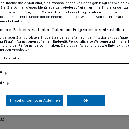
n Tracker deaktiviert sind, sind manche Inhalte und Anzeigen möglicherweise ni
r Sie. Sie können dieses Menü jederzeit wieder aufrufen, um Ihre Einstellungen zu
ligung zu widerrufen, indem Sie auf den Link Einstellungen oder Ablehnen am unte
icken. Ihre Einstellungen gelten innerhalb unseres Website. Weitere Informationen
tenschutzerklärung.
e für Schulen in Erkrath gesucht
nsere Partner verarbeiten Daten, um Folgendes bereitzustellen:
genauer Standortdaten. Endgeräteeigenschaften zur Identifikation aktiv abfrage
griff auf Informationen auf einem Endgerät. Personalisierte Werbung und Inhalte
ügig-Beschäftigten-Basis
ung und der Performance von Inhalten, Zielgruppenforschung sowie Entwicklung
ng von Angeboten.
äfte für Schulen in
he Informationen
cht
m
utz
rlässliche Schule in Erkrath, der die
Einstellungen oder Ablehnen
OK
ng an Erkrather Grundschulen organisiert,
häftigten-Basis für verschiedene Schulen
te.