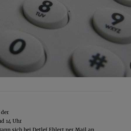
 der
nd 14 Uhr
nn sich bei Detlef Ehlert per Mail an