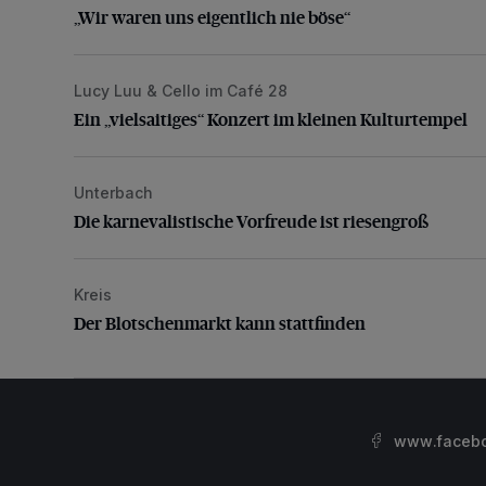
„Wir waren uns eigentlich nie böse“
Lucy Luu & Cello im Café 28
Ein „vielsaitiges“ Konzert im kleinen Kulturtempel
Ein „vielsaitiges“ Konzert im kleinen Kulturtempel
Unterbach
Die karnevalistische Vorfreude ist riesengroß
Die karnevalistische Vorfreude ist riesengroß
Kreis
Der Blotschenmarkt kann stattfinden
Der Blotschenmarkt kann stattfinden
www.facebo