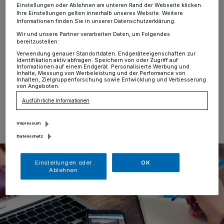
Rundum geöffnet
Einstellungen oder Ablehnen am unteren Rand der Webseite klicken.
Ihre Einstellungen gelten innerhalb unseres Website. Weitere
Informationen finden Sie in unserer Datenschutzerklärung.
Erkrath
·
Auch der SKFM Erkrath e.V. macht bei „Call &
Wir und unsere Partner verarbeiten Daten, um Folgendes
Meet“ mit. Ab sofort kann man nach telefonischer
bereitzustellen:
Terminabsprache im Secondhandladen – Sandheide
Verwendung genauer Standortdaten. Endgeräteeigenschaften zur
und bei Rundum einkaufen.
Identifikation aktiv abfragen. Speichern von oder Zugriff auf
Informationen auf einem Endgerät. Personalisierte Werbung und
Inhalte, Messung von Werbeleistung und der Performance von
Inhalten, Zielgruppenforschung sowie Entwicklung und Verbesserung
von Angeboten.
12.03.2021 , 12:25 Uhr
Eine Minute Lesezeit
Ausführliche Informationen
Impressum
Datenschutz
Einstellungen oder
OK
Ablehnen