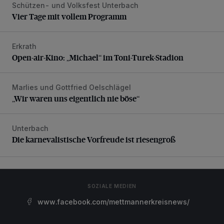
Schützen- und Volksfest Unterbach
Vier Tage mit vollem Programm
Vier Tage mit vollem Programm
Erkrath
Open-air-Kino: „Michael“ im Toni-Turek-Stadion
Open-air-Kino: „Michael“ im Toni-Turek-Stadion
Marlies und Gottfried Oelschlägel
„Wir waren uns eigentlich nie böse“
„Wir waren uns eigentlich nie böse“
Unterbach
Die karnevalistische Vorfreude ist riesengroß
Die karnevalistische Vorfreude ist riesengroß
SOZIALE MEDIEN
www.facebook.com/mettmannerkreisnews/