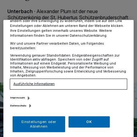
verarbeiten Daten, um Ihnen Dienste bereitzustellen“ aufgeführten
Zwecke. Wenn Tracker deaktiviert sind, sind manche Inhalte und
Unterbach
·
Alexander Plum ist der neue
Anzeigen möglicherweise nicht mehr so relevant für Sie. Sie können
dieses Menü jederzeit wieder aufrufen, um Ihre Einstellungen zu
Schützenkönig der St. Hubertus Schützenbruderschaft
ändern oder Ihre Einwilligung zu widerrufen, indem Sie auf den Link
Unterbach. Einen Prinzen oder eine Prinzessin der
Einstellungen oder Ablehnen am unteren Rand der Webseite klicken.
Jungschützen wird es vorerst nicht geben.
Ihre Einstellungen gelten innerhalb unseres Website. Weitere
Informationen finden Sie in unserer Datenschutzerklärung.
Wir und unsere Partner verarbeiten Daten, um Folgendes
bereitzustellen:
17.08.2018 , 11:27 Uhr
Eine Minute Lesezeit
Verwendung genauer Standortdaten. Endgeräteeigenschaften zur
Identifikation aktiv abfragen. Speichern von oder Zugriff auf
Informationen auf einem Endgerät. Personalisierte Werbung und
Inhalte, Messung von Werbeleistung und der Performance von
Inhalten, Zielgruppenforschung sowie Entwicklung und Verbesserung
von Angeboten.
Ausführliche Informationen
Impressum
Datenschutz
Einstellungen oder
OK
Ablehnen