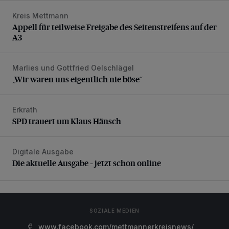
Kreis Mettmann
Appell für teilweise Freigabe des Seitenstreifens auf der A
Appell für teilweise Freigabe des Seitenstreifens auf der
A3
Marlies und Gottfried Oelschlägel
„Wir waren uns eigentlich nie böse“
„Wir waren uns eigentlich nie böse“
Erkrath
SPD trauert um Klaus Hänsch
SPD trauert um Klaus Hänsch
Digitale Ausgabe
Die aktuelle Ausgabe – jetzt schon online
Die aktuelle Ausgabe – jetzt schon online
SOZIALE MEDIEN
www.facebook.com/mettmannerkreisnews/