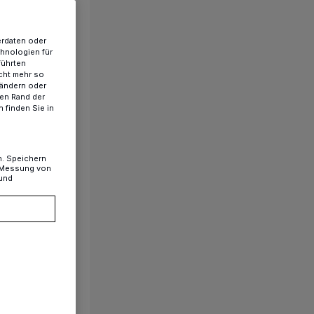
erdaten oder
chnologien für
führten
cht mehr so
 ändern oder
ren Rand der
 finden Sie in
n. Speichern
, Messung von
 und