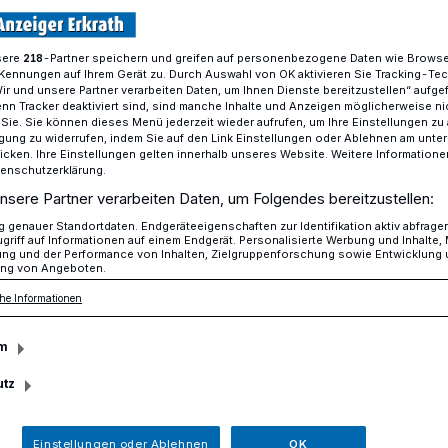
sere
-Partner speichern und greifen auf personenbezogene Daten wie Brows
218
Kennungen auf Ihrem Gerät zu. Durch Auswahl von OK aktivieren Sie Tracking-Te
Mehr in den Fokus der Öffentlichkeit treten
Wir und unsere Partner verarbeiten Daten, um Ihnen Dienste bereitzustellen“ aufge
n Tracker deaktiviert sind, sind manche Inhalte und Anzeigen möglicherweise ni
r Sie. Sie können dieses Menü jederzeit wieder aufrufen, um Ihre Einstellungen zu
ligung zu widerrufen, indem Sie auf den Link Einstellungen oder Ablehnen am unte
entiert neues Vorstandsteam
icken. Ihre Einstellungen gelten innerhalb unseres Website. Weitere Informationen
tenschutzerklärung.
Fokus der
nsere Partner verarbeiten Daten, um Folgendes bereitzustellen:
genauer Standortdaten. Endgeräteeigenschaften zur Identifikation aktiv abfrage
griff auf Informationen auf einem Endgerät. Personalisierte Werbung und Inhalte
t treten
ung und der Performance von Inhalten, Zielgruppenforschung sowie Entwicklung
ng von Angeboten.
he Informationen
orden um den Bürgerverein Hochdahl. Nicht
m
andemie und auch durch die Erkrankung
so dass dieser sein Amt nicht mehr
utz
ll sich nun ändern, denn es gibt ein
ch nun der Öffentlichkeit präsentiert.
Einstellungen oder Ablehnen
OK