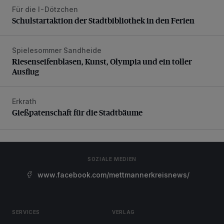
Für die I-Dötzchen
Schulstartaktion der Stadtbibliothek in den Ferien
Schulstartaktion der Stadtbibliothek in den Ferien
Spielesommer Sandheide
Riesenseifenblasen, Kunst, Olympia und ein toller Ausflug
Riesenseifenblasen, Kunst, Olympia und ein toller
Ausflug
Erkrath
Gießpatenschaft für die Stadtbäume
Gießpatenschaft für die Stadtbäume
SOZIALE MEDIEN
www.facebook.com/mettmannerkreisnews/
SERVICES
VERLAG