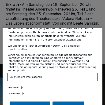
personenbezogene Daten wie Browserdaten oder eindeutige
Erkrath
·
Am Samstag, den 18. September, 20 Uhr,
Kennungen auf Ihrem Gerät zu. Durch Auswahl von OK aktivieren Sie
findet im Theater Anderswo, Naheweg 25, Teil 1 und
Tracking-Technologien für die unter „Wir und unsere Partner
am Samstag, den 25. September, 20 Uhr, Teil 2 der
verarbeiten Daten, um Ihnen Dienste bereitzustellen“ aufgeführten
Zwecke. Wenn Tracker deaktiviert sind, sind manche Inhalte und
Uraufführung des Theaterstücks "Aduna Refetna -
Anzeigen möglicherweise nicht mehr so relevant für Sie. Sie können
Das Leben ist schön" statt. Von und mit Beate Sarrazin.
dieses Menü jederzeit wieder aufrufen, um Ihre Einstellungen zu
ändern oder Ihre Einwilligung zu widerrufen, indem Sie auf den Link
Einstellungen oder Ablehnen am unteren Rand der Webseite klicken.
Ihre Einstellungen gelten innerhalb unseres Website. Weitere
Informationen finden Sie in unserer Datenschutzerklärung.
07.09.2021 , 12:27 Uhr
2 Minuten Lesezeit
Wir und unsere Partner verarbeiten Daten, um Folgendes
bereitzustellen:
Verwendung genauer Standortdaten. Endgeräteeigenschaften zur
Identifikation aktiv abfragen. Speichern von oder Zugriff auf
Informationen auf einem Endgerät. Personalisierte Werbung und
Inhalte, Messung von Werbeleistung und der Performance von
Inhalten, Zielgruppenforschung sowie Entwicklung und Verbesserung
von Angeboten.
Ausführliche Informationen
Impressum
Datenschutz