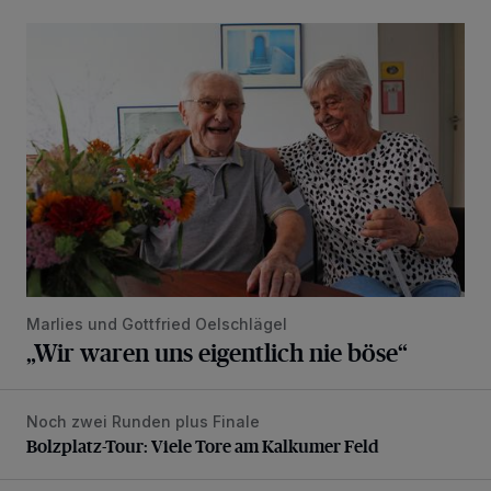
„Wir waren uns eigentlich nie böse“
Marlies und Gottfried Oelschlägel
„Wir waren uns eigentlich nie böse“
Noch zwei Runden plus Finale
Bolzplatz-Tour: Viele Tore am Kalkumer Feld
Bolzplatz-Tour: Viele Tore am Kalkumer Feld