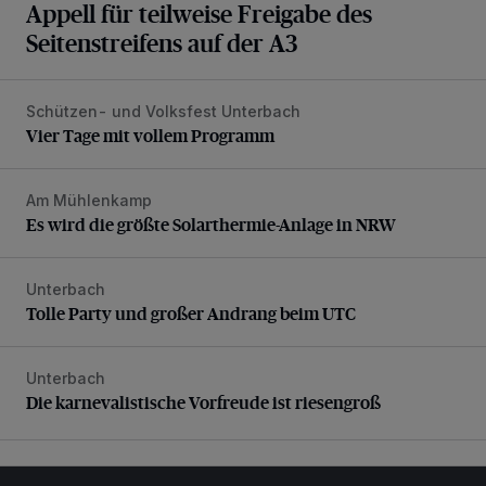
Appell für teilweise Freigabe des
Seitenstreifens auf der A3
Schützen- und Volksfest Unterbach
Vier Tage mit vollem Programm
Vier Tage mit vollem Programm
Am Mühlenkamp
Es wird die größte Solarthermie-Anlage in NRW
Es wird die größte Solarthermie-Anlage in NRW
Unterbach
Tolle Party und großer Andrang beim UTC
Tolle Party und großer Andrang beim UTC
Unterbach
Die karnevalistische Vorfreude ist riesengroß
Die karnevalistische Vorfreude ist riesengroß