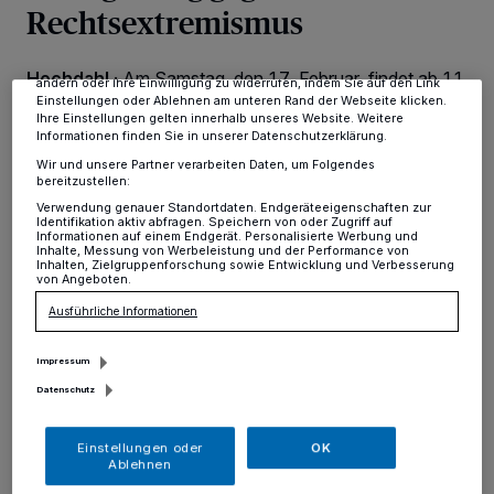
Rechtsextremismus
verarbeiten Daten, um Ihnen Dienste bereitzustellen“ aufgeführten
Zwecke. Wenn Tracker deaktiviert sind, sind manche Inhalte und
Anzeigen möglicherweise nicht mehr so relevant für Sie. Sie können
dieses Menü jederzeit wieder aufrufen, um Ihre Einstellungen zu
Hochdahl
·
Am Samstag, den 17. Februar, findet ab 11
ändern oder Ihre Einwilligung zu widerrufen, indem Sie auf den Link
Uhr auf dem Europaplatz an den Hochdahler Arcaden
Einstellungen oder Ablehnen am unteren Rand der Webseite klicken.
eine öffentliche Kundgebung gegen
Ihre Einstellungen gelten innerhalb unseres Website. Weitere
Informationen finden Sie in unserer Datenschutzerklärung.
Rechtsextremismus statt. Aufgerufen hierzu hat ein erst
kürzlich gegründetes Aktionsbündnis bestehend aus
Wir und unsere Partner verarbeiten Daten, um Folgendes
bereitzustellen:
lokalen Organisationen, Institutionen und Vereinen, das
gemeinsam mit vielen weiteren Erkratherinnen und
Verwendung genauer Standortdaten. Endgeräteeigenschaften zur
Identifikation aktiv abfragen. Speichern von oder Zugriff auf
Erkrathern ein sichtbares Zeichen für Demokratie,
Informationen auf einem Endgerät. Personalisierte Werbung und
Vielfalt und Toleranz setzen möchte.
Inhalte, Messung von Werbeleistung und der Performance von
Inhalten, Zielgruppenforschung sowie Entwicklung und Verbesserung
von Angeboten.
Ausführliche Informationen
14.02.2024 , 07:53 Uhr
Eine Minute Lesezeit
Impressum
Datenschutz
Einstellungen oder
OK
Ablehnen