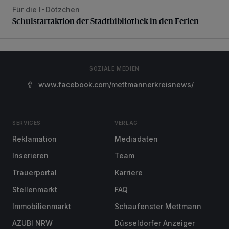
Für die I-Dötzchen
Schulstartaktion der Stadtbibliothek in den Ferien
Schulstartaktion der Stadtbibliothek in den Ferien
SOZIALE MEDIEN
www.facebook.com/mettmannerkreisnews/
SERVICES
VERLAG
Reklamation
Mediadaten
Inserieren
Team
Trauerportal
Karriere
Stellenmarkt
FAQ
Immobilienmarkt
Schaufenster Mettmann
AZUBI NRW
Düsseldorfer Anzeiger