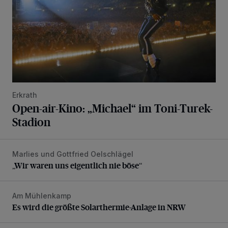
Erkrath
Open-air-Kino: „Michael“ im Toni-Turek-
Stadion
Marlies und Gottfried Oelschlägel
„Wir waren uns eigentlich nie böse“
„Wir waren uns eigentlich nie böse“
Am Mühlenkamp
Es wird die größte Solarthermie-Anlage in NRW
Es wird die größte Solarthermie-Anlage in NRW