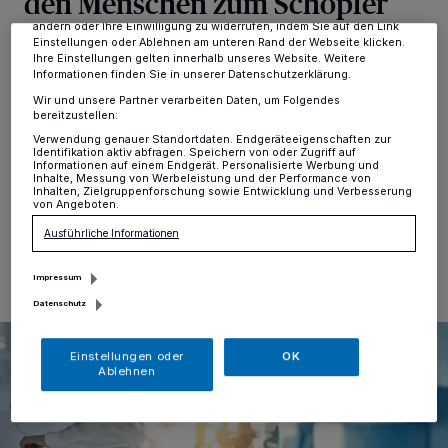
den Menschen zum Schöpfer
dieses Menü jederzeit wieder aufrufen, um Ihre Einstellungen zu
seiner selbst?
ändern oder Ihre Einwilligung zu widerrufen, indem Sie auf den Link
Einstellungen oder Ablehnen am unteren Rand der Webseite klicken.
Ihre Einstellungen gelten innerhalb unseres Website. Weitere
Informationen finden Sie in unserer Datenschutzerklärung.
Hochdahl
·
Mit den Fortschritten in der Medizin und in
Wir und unsere Partner verarbeiten Daten, um Folgendes
der Gentechnologie haben sich die Aussichten
bereitzustellen:
verbessert, selbst bisher als unheilbar geltende
Verwendung genauer Standortdaten. Endgeräteeigenschaften zur
Krankheiten besiegen zu können.
Identifikation aktiv abfragen. Speichern von oder Zugriff auf
Informationen auf einem Endgerät. Personalisierte Werbung und
Inhalte, Messung von Werbeleistung und der Performance von
Inhalten, Zielgruppenforschung sowie Entwicklung und Verbesserung
von Angeboten.
06.02.2024 , 15:32 Uhr
Eine Minute Lesezeit
Ausführliche Informationen
Impressum
Datenschutz
Einstellungen oder
OK
Ablehnen