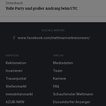
Unterbach
Tolle Party und großer Andrang beim UTC
Tolle Party und großer Andrang beim UTC
SOZIALE MEDIEN
www.facebook.com/mettmannerkreisnews/
SERVICES
VERLAG
Reklamation
Mediadaten
Inserieren
Team
Trauerportal
Karriere
Stellenmarkt
FAQ
Immobilienmarkt
Schaufenster Mettmann
AZUBI NRW
Düsseldorfer Anzeiger