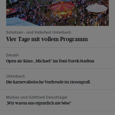
Schützen- und Volksfest Unterbach
Vier Tage mit vollem Programm
Erkrath
Open-air-Kino: „Michael“ im Toni-Turek-Stadion
Open-air-Kino: „Michael“ im Toni-Turek-Stadion
Unterbach
Die karnevalistische Vorfreude ist riesengroß
Die karnevalistische Vorfreude ist riesengroß
Marlies und Gottfried Oelschlägel
„Wir waren uns eigentlich nie böse“
„Wir waren uns eigentlich nie böse“