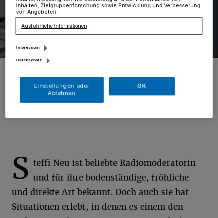
Inhalten, Zielgruppenforschung sowie Entwicklung und Verbesserung
von Angeboten.
Ausführliche Informationen
Impressum
Datenschutz
Diana Kampschulte (re.) und Deliah Köhnen-Schoop vom
Beerdigungsinstitut H. Schlebusch laden zu einer Lesung mit WDR
2-Moderatorin Steffi Neu ein. Sie liest aus ihrem Buch "Meine
Einstellungen oder
OK
Mutmacher".
Ablehnen
Foto: nic
S
teffi Neu ist beliebte Radiomoderatorin
und für ihre bodenständige, fröhliche
und direkte Art bekannt. Doch auch sie hat
Situationen erlebt, in denen es einem den