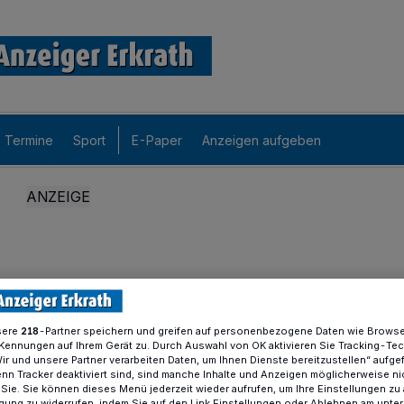
Termine
Sport
E-Paper
Anzeigen aufgeben
sere
-Partner speichern und greifen auf personenbezogene Daten wie Brows
218
Kennungen auf Ihrem Gerät zu. Durch Auswahl von OK aktivieren Sie Tracking-Te
Wir und unsere Partner verarbeiten Daten, um Ihnen Dienste bereitzustellen“ aufge
n Tracker deaktiviert sind, sind manche Inhalte und Anzeigen möglicherweise ni
r Sie. Sie können dieses Menü jederzeit wieder aufrufen, um Ihre Einstellungen zu
ligung zu widerrufen, indem Sie auf den Link Einstellungen oder Ablehnen am unte