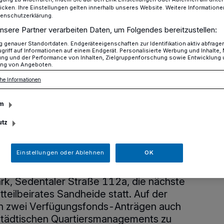
icken. Ihre Einstellungen gelten innerhalb unseres Website. Weitere Informationen
tenschutzerklärung.
nsere Partner verarbeiten Daten, um Folgendes bereitzustellen:
Gremium trifft sich im Jugendcafé am Skaterpark
genauer Standortdaten. Endgeräteeigenschaften zur Identifikation aktiv abfrage
griff auf Informationen auf einem Endgerät. Personalisierte Werbung und Inhalte
ung und der Performance von Inhalten, Zielgruppenforschung sowie Entwicklung
ng von Angeboten.
ndcafé am Skaterpark
he Informationen
ung des
m
utz
rates Sandheide
Einstellungen oder Ablehnen
OK
 14. Mai, findet von 18 bis circa 20 Uhr
k, Sedentaler Straße 112a, die nächste
tteilbeirates Sandheide statt. Auf der
n zwei Verfügungsfonds-Anträgen auch
städtischen Quartiersmanagements zu