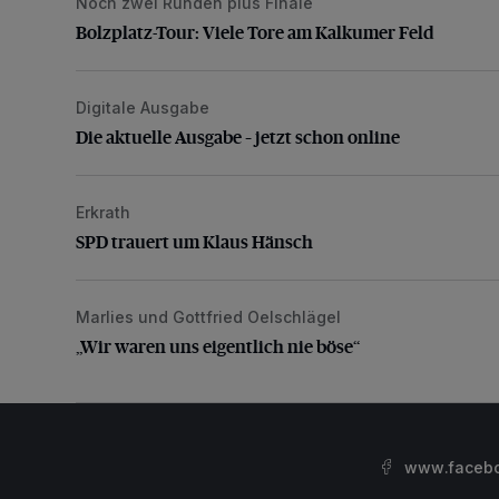
Noch zwei Runden plus Finale
Bolzplatz-Tour: Viele Tore am Kalkumer Feld
Bolzplatz-Tour: Viele Tore am Kalkumer Feld
Digitale Ausgabe
Die aktuelle Ausgabe – jetzt schon online
Die aktuelle Ausgabe – jetzt schon online
Erkrath
SPD trauert um Klaus Hänsch
SPD trauert um Klaus Hänsch
Marlies und Gottfried Oelschlägel
„Wir waren uns eigentlich nie böse“
„Wir waren uns eigentlich nie böse“
www.facebo