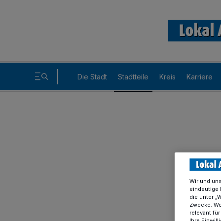
Die Stadt
Stadtteile
Kreis
Karriere
Wir und un
eindeutige 
die unter „
Zwecke. Wen
relevant fü
Ihre Einwil