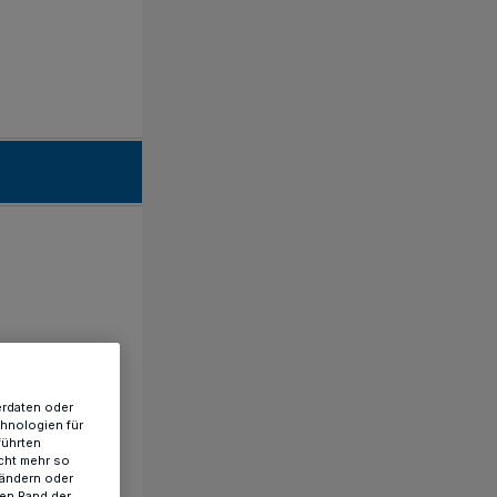
erdaten oder
chnologien für
führten
cht mehr so
 ändern oder
ren Rand der